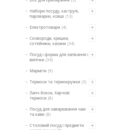
Набори посуду, каструлі,
пароварки, ковші
13
Електротовари
4
Сковороди, кришки,
сотейники, казани
34
Посуд і форма для запікання і
випічки
34
Марміти
9
Термоси та термокружки
3
Ланч-бокси, Харчові
термоси
8
Посуд для заварювання чаю
та кави
8
Столовий посуд і предмети