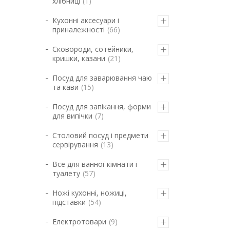
хлібниці
1
Кухонні аксесуари і
приналежності
66
Сковороди, сотейники,
кришки, казани
21
Посуд для заварювання чаю
та кави
15
Посуд для запікання, форми
для випічки
7
Столовий посуд і предмети
сервірування
13
Все для ванної кімнати і
туалету
57
Ножі кухонні, ножиці,
підставки
54
Електротовари
9