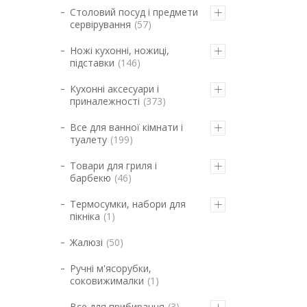
Столовий посуд і предмети
сервірування
57
Ножі кухонні, ножиці,
підставки
146
Кухонні аксесуари і
приналежності
373
Все для ванної кімнати і
туалету
199
Товари для гриля і
барбекю
46
Термосумки, набори для
пікніка
1
Жалюзі
50
Ручні м'ясорубки,
соковижималки
1
Все для прибирання
3