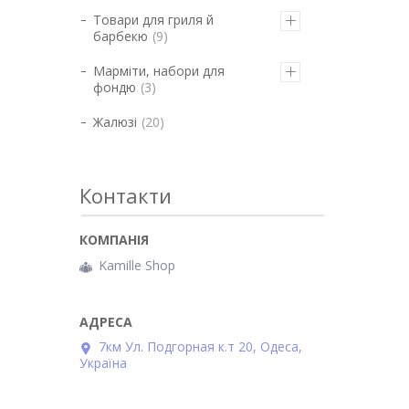
Товари для гриля й
барбекю
9
Марміти, набори для
фондю
3
Жалюзі
20
Контакти
Kamille Shop
7км Ул. Подгорная к.т 20, Одеса,
Україна