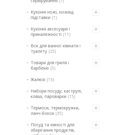
сервірування
7
Кухонні ножі, ножиці,
підставки
1
Кухонні аксесуари і
приналежності
11
Все для ванної кімнати і
туалету
25
Товари для гриля і
барбекю
5
Жалюзі
13
Набори посуду, каструлі,
ковші, пароварки
15
Термоси, термокружки,
ланч-бокси
35
Посуд та ємності для
зберігання продуктів,