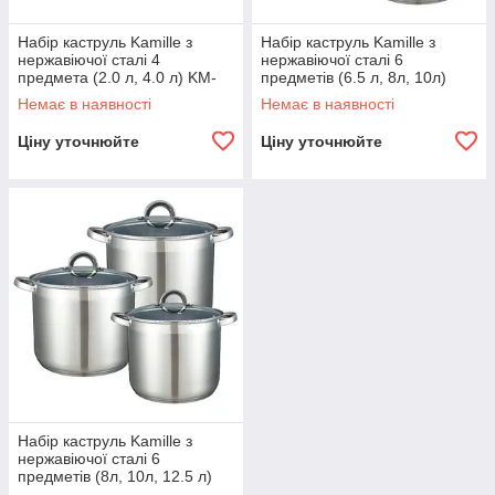
Набір каструль Kamille з
Набір каструль Kamille з
Від провідного виробника Kamille
нержавіючої сталі 4
нержавіючої сталі 6
65 позицій
предмета (2.0 л, 4.0 л) KM-
предметів (6.5 л, 8л, 10л)
Понад
в даній категорії. Пропонуємо
4046S
KM-5800
тільки високоякісну продукцію від провідного
Немає в наявності
Немає в наявності
виробника, виготовлену із сертифікованої харчової
Ціну уточнюйте
Ціну уточнюйте
нержавіючої сталі. Низькі ціни, якісний сервіс,
оперативна доставка по всій Україні, безкоштовно від
1 000 грн
суми замовлення понад
.
Топ-4 аргумент для покупки посуду в
компанії «АМА»
Як офіційний представник даної марки,
наші ціни найнижчі на ринку.
Набір каструль Kamille з
Надаємо грамотні консультації та допомога
нержавіючої сталі 6
предметів (8л, 10л, 12.5 л)
в підборі посуду, відправляємо товари без
KM-5801