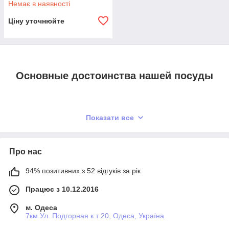
передоплати кожен день, крім неділі.
Немає в наявності
Гарантія 100% повернення коштів, якщо
Ціну уточнюйте
продукція не підійшла, протягом 14 днів.
Пропонуємо високий рівень сервісу,
знаходимо індивідуальний підхід з кожним
замовником.
Основные достоинства нашей посуды
Замовити посуд
Показати все
Большой выбор
В ассортименте представлены разнообразные наборы
Про нас
посуды с различной комплектацией и объемом, а
также кастрюли, сковородки, сотейники, дуршлаги и
94% позитивних з 52 відгуків за рік
другие принадлежности.
Працює з 10.12.2016
Удобная функциональность
м. Одеса
7км Ул. Подгорная к.т 20, Одеса, Україна