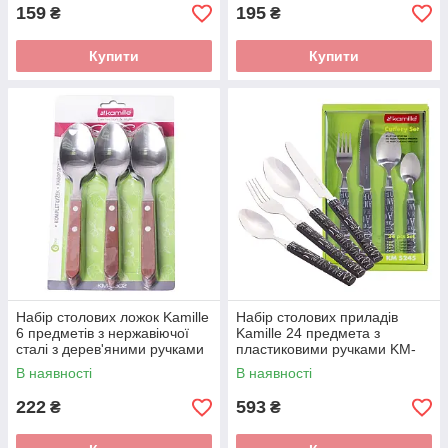
159
195
₴
₴
Купити
Купити
Набір столових ложок Kamille
Набір столових приладів
6 предметів з нержавіючої
Kamille 24 предмета з
сталі з дерев'яними ручками
пластиковими ручками KM-
KM-5302
5245
В наявності
В наявності
222
593
₴
₴