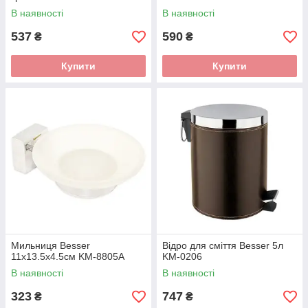
STICKER" KM-0160
В наявності
В наявності
537
590
₴
₴
Купити
Купити
Мильниця Besser
Відро для сміття Besser 5л
11х13.5х4.5см KM-8805A
KM-0206
В наявності
В наявності
323
747
₴
₴