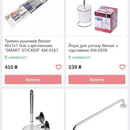
Тримач рушників Besser
46х7х7.5см з кріпленням
Йорж для унітазу Besser з
"SMART STICKER" KM-0167
підставкою KM-0509
В наявності
В наявності
410
239
₴
₴
Купити
Купити