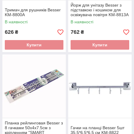
Йорж для унітазу Besser з
Тримач для рушників Besser
підставкою і кошиком для
KM-8800A
освіжувача повітря KM-8813A
В наявності
В наявності
626
762
₴
₴
Купити
Купити
Планка рейлинговая Besser з
8 гачками 50х4х7.5см з
Гачки на планці Besser 5шт
кріпленням "SMART
35.5*6.5*6.5 см KM-8822