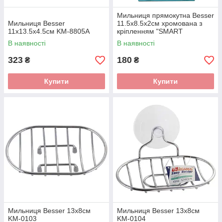
Мильниця прямокутна Besser
Мильниця Besser
11.5х8.5х2см хромована з
11х13.5х4.5см KM-8805A
кріпленням "SMART
STICKER" KM-0174
В наявності
В наявності
323
180
₴
₴
Купити
Купити
Мильниця Besser 13х8см
Мильниця Besser 13х8см
KM-0103
KM-0104