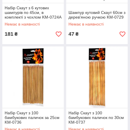
Набір Скаут з 6 кутових
шампурів по 45см, в
Шампур кутовий Скаут 60см з
комплекті з чохлом KM-0724А
дерев'яною ручкою KM-0729
Немає в наявності
Немає в наявності
181
47
₴
₴
Набір Скаут з 100
Набір Скаут з 100
бамбукових паличок за 25см
бамбукових паличок по 30см
KM-0736
KM-0737
Немає в наявності
Немає в наявності