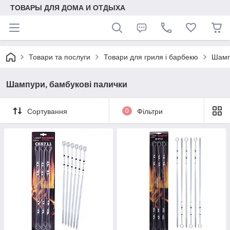
ТОВАРЫ ДЛЯ ДОМА И ОТДЫХА
Товари та послуги
Товари для гриля і барбекю
Шамп
Шампури, бамбукові палички
Сортування
0
Фільтри