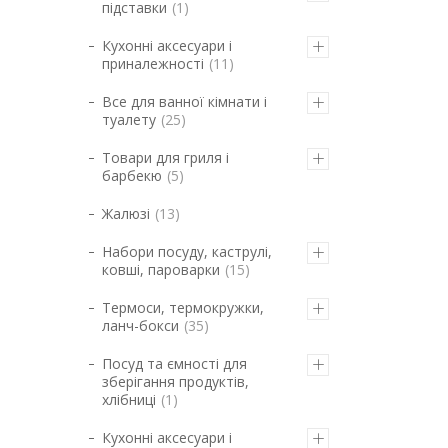
підставки
1
Кухонні аксесуари і
приналежності
11
Все для ванної кімнати і
туалету
25
Товари для гриля і
барбекю
5
Жалюзі
13
Набори посуду, каструлі,
ковші, пароварки
15
Термоси, термокружки,
ланч-бокси
35
Посуд та ємності для
зберігання продуктів,
хлібниці
1
Кухонні аксесуари і