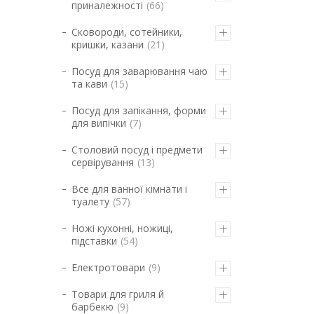
приналежності
66
Сковороди, сотейники,
кришки, казани
21
Посуд для заварювання чаю
та кави
15
Посуд для запікання, форми
для випічки
7
Столовий посуд і предмети
сервірування
13
Все для ванної кімнати і
туалету
57
Ножі кухонні, ножиці,
підставки
54
Електротовари
9
Товари для гриля й
барбекю
9