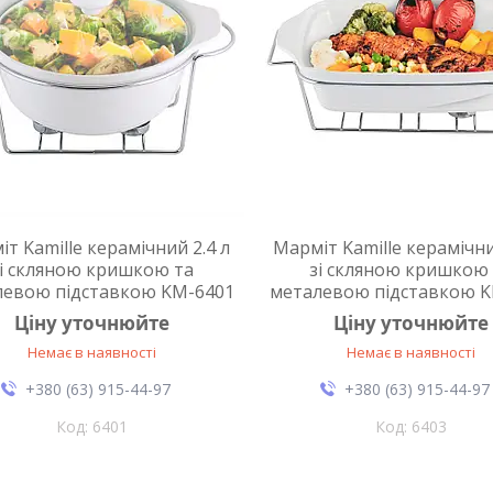
т Kamille керамічний 2.4 л
Марміт Kamille керамічни
зі скляною кришкою та
зі скляною кришкою
левою підставкою KM-6401
металевою підставкою K
Ціну уточнюйте
Ціну уточнюйте
Немає в наявності
Немає в наявності
+380 (63) 915-44-97
+380 (63) 915-44-97
6401
6403