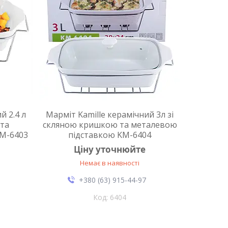
й 2.4 л
Марміт Kamille керамічний 3л зі
 та
скляною кришкою та металевою
M-6403
підставкою KM-6404
Ціну уточнюйте
Немає в наявності
+380 (63) 915-44-97
6404