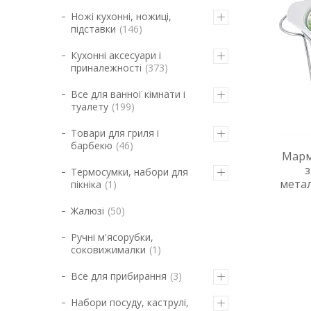
Ножі кухонні, ножиці,
підставки
146
Кухонні аксесуари і
приналежності
373
Все для ванної кімнати і
туалету
199
Товари для гриля і
барбекю
46
Мармі
Термосумки, набори для
мета
пікніка
1
Жалюзі
50
Ручні м'ясорубки,
соковижималки
1
Все для прибирання
3
Набори посуду, каструлі,