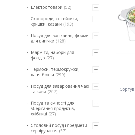
Електротовари
52
Сковороди, сотейники,
кришки, казани
193
Посуд для запікання, форми
для випічки
128
Марміти, набори для
фондю
27
Термоси, термокружки,
ланч-бокси
299
Посуд для заварювання чаю
та кави
207
Посуд та ємності для
зберігання продуктів,
хлібниці
27
Столовий посуд і предмети
сервірування
57