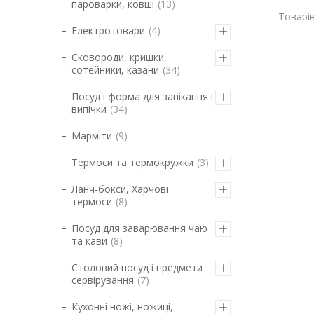
пароварки, ковші
13
Електротовари
4
Сковороди, кришки,
сотейники, казани
34
Посуд і форма для запікання і
випічки
34
Марміти
9
Термоси та термокружки
3
Ланч-бокси, Харчові
термоси
8
Посуд для заварювання чаю
та кави
8
Столовий посуд і предмети
сервірування
7
Кухонні ножі, ножиці,