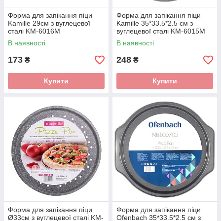
Форма для запікання піци
Форма для запікання піци
Kamille 29см з вуглецевої
Kamille 35*33.5*2.5 см з
сталі KM-6016M
вуглецевої сталі KM-6015M
В наявності
В наявності
173
248
₴
₴
Купити
Купити
Форма для запікання піци
Форма для запікання піци
Ø33см з вуглецевої сталі KM-
Ofenbach 35*33.5*2.5 см з