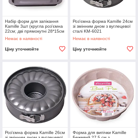
Набір форм для запікання
Роз'ємна форма Kamille 24см
Kamille 3шт (кругла роз'ємна
зі змінним дном з вуглецевої
22см; дві прямокутні 28*15см
сталі KM-6021
і 42*29см) KM-6024
Немає в наявності
Немає в наявності
Ціну уточнюйте
Ціну уточнюйте
Роз'ємна форма Kamille 26см
Форма для випічки Kamille
зі змінним дном з вуглецевої
Бежевий 27.5 см з