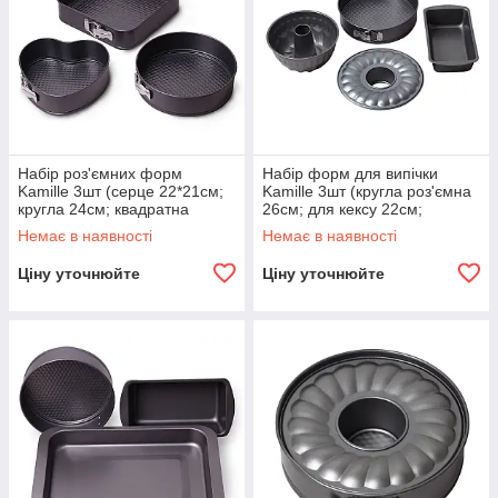
Набір роз'ємних форм
Набір форм для випічки
Kamille 3шт (серце 22*21см;
Kamille 3шт (кругла роз'ємна
кругла 24см; квадратна
26см; для кексу 22см;
26*26см) KM-6020
прямокутна 28*15см) KM-
Немає в наявності
Немає в наявності
6030
Ціну уточнюйте
Ціну уточнюйте