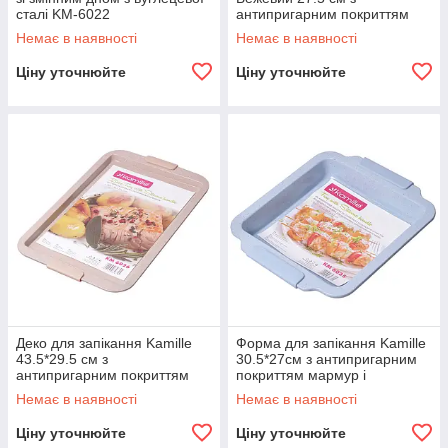
сталі KM-6022
антипригарним покриттям
мармур з вуглецевої сталі
Немає в наявності
Немає в наявності
KM-6033
Ціну уточнюйте
Ціну уточнюйте
Деко для запікання Kamille
Форма для запікання Kamille
43.5*29.5 см з
30.5*27см з антипригарним
антипригарним покриттям
покриттям мармур і
мармур і силіконовими
силіконовими ручками KM-
Немає в наявності
Немає в наявності
ручками KM-6026
6035
Ціну уточнюйте
Ціну уточнюйте