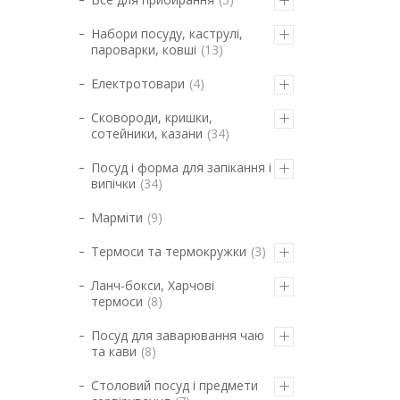
Набори посуду, каструлі,
пароварки, ковші
13
Електротовари
4
Сковороди, кришки,
сотейники, казани
34
Посуд і форма для запікання і
випічки
34
Марміти
9
Термоси та термокружки
3
Ланч-бокси, Харчові
термоси
8
Посуд для заварювання чаю
та кави
8
Столовий посуд і предмети