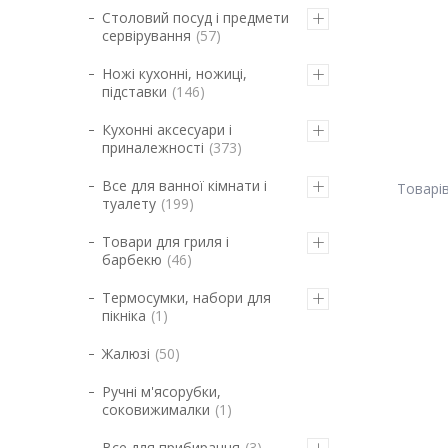
Столовий посуд і предмети
сервірування
57
Ножі кухонні, ножиці,
підставки
146
Кухонні аксесуари і
приналежності
373
Все для ванної кімнати і
туалету
199
Товари для гриля і
барбекю
46
Термосумки, набори для
пікніка
1
Жалюзі
50
Ручні м'ясорубки,
соковижималки
1
Все для прибирання
3