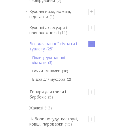
сервірування
7
Кухонні ножі, ножиці,
підставки
1
Кухонні аксесуари і
приналежності
11
Все для ванної кімнати і
туалету
25
Полиці для ванної
кімнати
3
Гачки і вішалки
16
Відра для муссора
2
Товари для гриля і
барбекю
5
Жалюзі
13
Набори посуду, каструлі,
ковші, пароварки
15