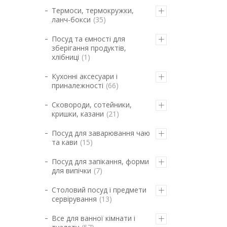
Термоси, термокружки,
ланч-бокси
35
Посуд та ємності для
зберігання продуктів,
хлібниці
1
Кухонні аксесуари і
приналежності
66
Сковороди, сотейники,
кришки, казани
21
Посуд для заварювання чаю
та кави
15
Посуд для запікання, форми
для випічки
7
Столовий посуд і предмети
сервірування
13
Все для ванної кімнати і