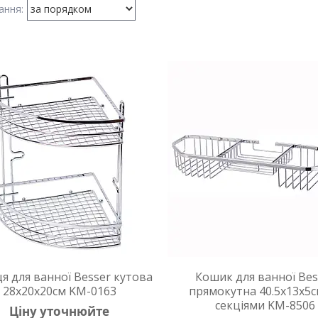
я для ванної Besser кутова
Кошик для ванної Bes
28х20х20см KM-0163
прямокутна 40.5х13х5с
секціями KM-8506
Ціну уточнюйте