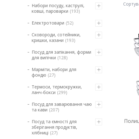
Набори посуду, каструлі,
ковші, пароварки
193
Електротовари
52
Сковороди, сотейники,
кришки, казани
193
Посуд для запікання, форми
для випічки
128
Марміти, набори для
фондю
27
Термоси, термокружки,
ланч-бокси
299
Посуд для заварювання чаю
та кави
207
Полиц
Посуд та ємності для
зберігання продуктів,
хлібниці
27