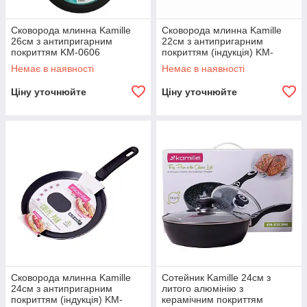
Сковорода млинна Kamille
Сковорода млинна Kamille
26см з антипригарним
22см з антипригарним
покриттям KM-0606
покриттям (індукція) KM-
0607IND
Немає в наявності
Немає в наявності
Ціну уточнюйте
Ціну уточнюйте
Сковорода млинна Kamille
Сотейник Kamille 24см з
24см з антипригарним
литого алюмінію з
покриттям (індукція) KM-
керамічним покриттям