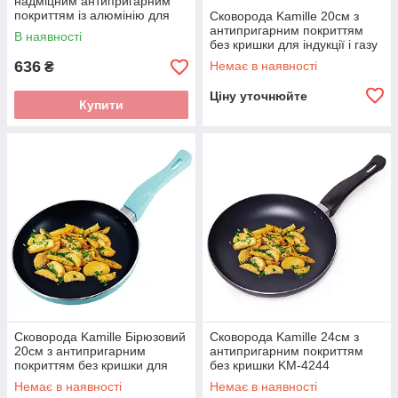
надміцним антипригарним
покриттям із алюмінію для
Сковорода Kamille 20см з
індукції і газу KM-4410
антипригарним покриттям
В наявності
без кришки для індукції і газу
KM-4240
636
Немає в наявності
₴
Ціну уточнюйте
Купити
Сковорода Kamille Бірюзовий
Сковорода Kamille 24см з
20см з антипригарним
антипригарним покриттям
покриттям без кришки для
без кришки KM-4244
індукції і газу KM-4240A
Немає в наявності
Немає в наявності