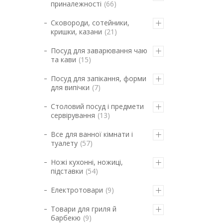
приналежності
66
Сковороди, сотейники,
кришки, казани
21
Посуд для заварювання чаю
та кави
15
Посуд для запікання, форми
для випічки
7
Столовий посуд і предмети
сервірування
13
Все для ванної кімнати і
туалету
57
Ножі кухонні, ножиці,
підставки
54
Електротовари
9
Товари для гриля й
барбекю
9