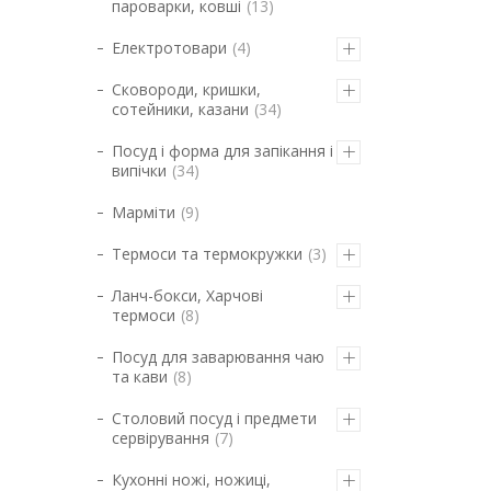
пароварки, ковші
13
Електротовари
4
Сковороди, кришки,
сотейники, казани
34
Посуд і форма для запікання і
випічки
34
Марміти
9
Термоси та термокружки
3
Ланч-бокси, Харчові
термоси
8
Посуд для заварювання чаю
та кави
8
Столовий посуд і предмети
сервірування
7
Кухонні ножі, ножиці,