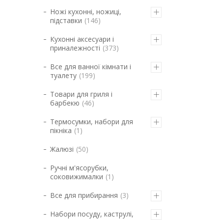
Ножі кухонні, ножиці,
підставки
146
Кухонні аксесуари і
приналежності
373
Все для ванної кімнати і
туалету
199
Товари для гриля і
барбекю
46
Термосумки, набори для
пікніка
1
Жалюзі
50
Ручні м'ясорубки,
соковижималки
1
Все для прибирання
3
Набори посуду, каструлі,