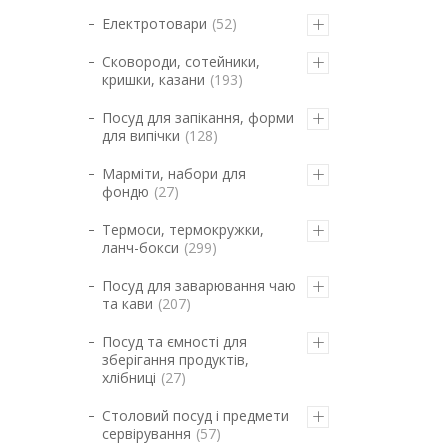
Електротовари
52
Сковороди, сотейники,
кришки, казани
193
Посуд для запікання, форми
для випічки
128
Марміти, набори для
фондю
27
Термоси, термокружки,
ланч-бокси
299
Посуд для заварювання чаю
та кави
207
Посуд та ємності для
зберігання продуктів,
хлібниці
27
Столовий посуд і предмети
сервірування
57