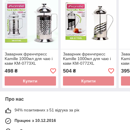
Заварник френчпресс
Заварник френчпресс
Зава
Kamille 1000мл для чаю і
Kamille 1000мл для чаю і
Kami
кави KM-0773XL
кави KM-0772XL
кав
498
504
395
₴
₴
Купити
Купити
Про нас
94% позитивних з 51 відгука за рік
Працює з 10.12.2016