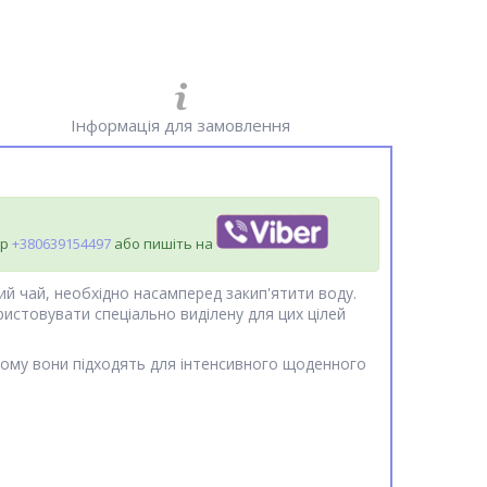
Інформація для замовлення
ер
+380639154497
або пишіть на
ий чай, необхідно насамперед закип'ятити воду.
ористовувати спеціально виділену для цих цілей
 чому вони підходять для інтенсивного щоденного