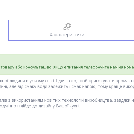
Характеристики
 товару або консультацією, якщо є питання телефонуйте нам на ном
ої людини в усьому світі. І для того, щоб приготувати ароматн
удині, але від смаку води залежить і смак напою, тому краще вик
іалів з використанням новітніх технологій виробництва, завдяки
одмінно підійде до дизайну Вашої кухні.