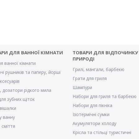
АРИ ДЛЯ ВАННОЇ КІМНАТИ
ТОВАРИ ДЛЯ ВІДПОЧИНКУ
ПРИРОДІ
ля ванної кімнати
Грилі, мангали, барбекю
чі рушників та паперу, йорші
Грати для гриля
ксесуарів
Шампури
, дозатори рідкого мила
Набори для гриля та барбекю
для зубних щіток
Набори для пікніка
 вішалки
Ізотермічні сумки
у ванну
Акумулятори холоду
 сміття
Крісла та стільці туристичні