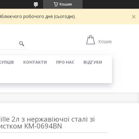
Кошик
йближчого робочого дня (сьогодні).
Кошик
КУПЦІВ
КОНТАКТИ
ПРО НАС
ВІДГУКИ
le 2л з нержавіючої сталі зі
истком KM-0694BN