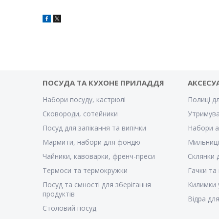
ПОСУДА ТА КУХОНЕ ПРИЛАДДЯ
АКСЕСУ
Набори посуду, кастрюлі
Полиці д
Сковороди, сотейники
Утримува
Посуд для запікання та випічки
Набори а
Мармити, набори для фондю
Мильниці
Чайники, кавоварки, френч-преси
Склянки 
Термоси та термокружки
Гачки та
Посуд та ємності для зберігання
Килимки 
продуктів
Відра для
Столовий посуд