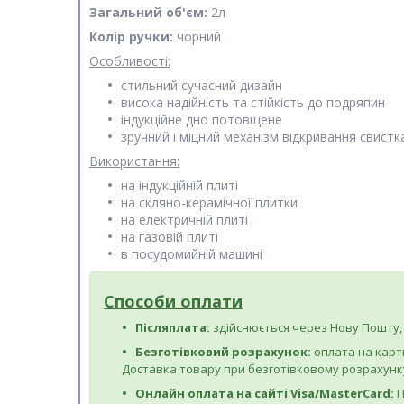
Загальний об'єм:
2л
Колір ручки:
чорний
Особливості:
стильний сучасний дизайн
висока надійність та стійкість до подряпин
індукційне дно потовщене
зручний і міцний механізм відкривання свистк
Використання:
на індукційній плиті
на скляно-керамічної плитки
на електричній плиті
на газовій плиті
в посудомийній машині
Способи оплати
Післяплата:
здійснюється через Нову Пошту, 
Безготівковий розрахунок:
оплата на карт
Доставка товару при безготівковому розрахунку
Онлайн оплата на сайті Visa/MasterCard:
П