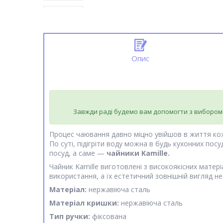
Опис
Завжди раді будемо вам допомогти з вибором
Процес чаювання давно міцно увійшов в життя кожн
По суті, підігріти воду можна в будь кухонних пос
посуд, а саме —
чайники Kamille.
Чайник Kamille виготовлені з високоякісних матер
використання, а їх естетичний зовнішній вигляд не
Матеріал:
нержавіюча сталь
Матеріал кришки:
нержавіюча сталь
Тип ручки:
фіксована