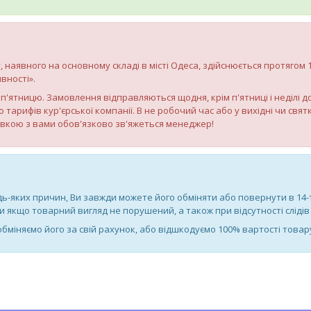
, наявного на основному складі в місті Одеса, здійснюється протягом
вності».
по п'ятницю. Замовлення відправляються щодня, крім п'ятниці і неділі 
о тарифів кур'єрської компанії. В не робочий час або у вихідні чи св
авкою з вами обов'язково зв'яжеться менеджер!
дь-яких причин, Ви завжди можете його обміняти або повернути в 14
якщо товарний вигляд не порушений, а також при відсутності слідів 
 обміняємо його за свій рахунок, або відшкодуємо 100% вартості товар