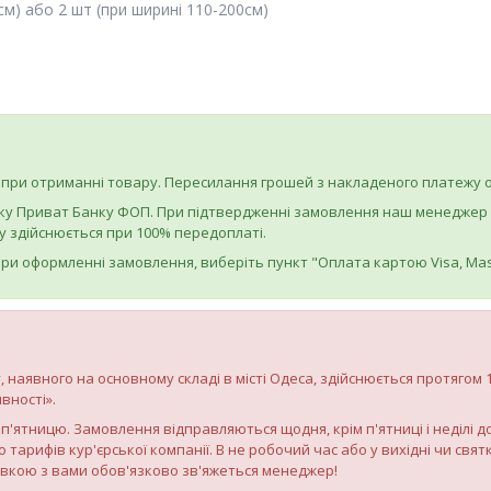
см) або 2 шт (при ширині 110-200см)
при отриманні товару. Пересилання грошей з накладеного платежу о
ку Приват Банку ФОП. При підтвердженні замовлення наш менеджер на
 здійснюється при 100% передоплаті.
ри оформленні замовлення, виберіть пункт "Оплата картою Visa, Mas
, наявного на основному складі в місті Одеса, здійснюється протягом
вності».
по п'ятницю. Замовлення відправляються щодня, крім п'ятниці і неділі 
о тарифів кур'єрської компанії. В не робочий час або у вихідні чи св
авкою з вами обов'язково зв'яжеться менеджер!