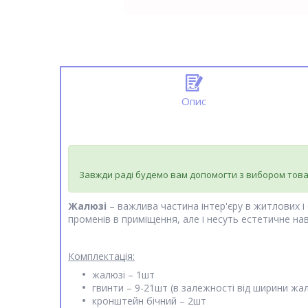
Опис
Завжди раді будемо вам допомогти з вибором това
Жалюзі
– важлива частина інтер'єру в житлових 
променів в приміщення, але і несуть естетичне н
Комплектація:
жалюзі – 1шт
гвинти – 9-21шт (в залежності від ширини жал
кронштейн бічний – 2шт