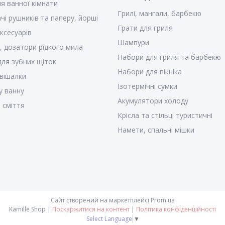
ля ванної кімнати
Грилі, мангали, барбекю
чі рушників та паперу, йорші
Грати для гриля
ксесуарів
Шампури
, дозатори рідкого мила
Набори для гриля та барбекю
для зубних щіток
Набори для пікніка
 вішалки
Ізотермічні сумки
у ванну
Акумулятори холоду
 сміття
Крісла та стільці туристичні
Намети, спальні мішки
Сайт створений на маркетплейсі
Prom.ua
Kamille Shop |
Поскаржитися на контент
|
Політика конфіденційності
Select Language
▼