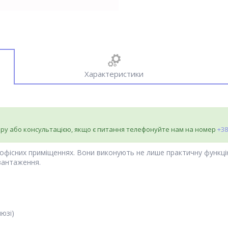
Характеристики
ру або консультацією, якщо є питання телефонуйте нам на номер
+38
і офісних приміщеннях. Вони виконують не лише практичну функц
авантаження.
юзі)