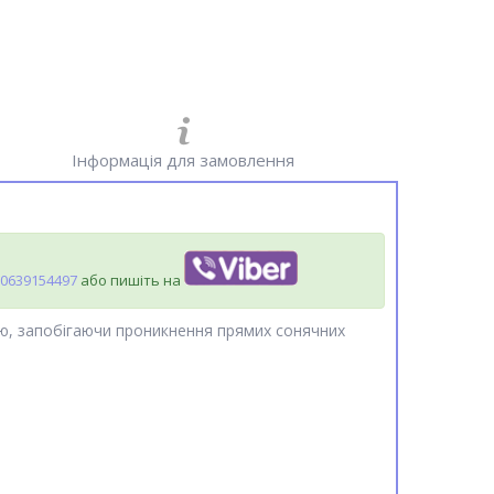
Інформація для замовлення
0639154497
або пишіть на
ію, запобігаючи проникнення прямих сонячних