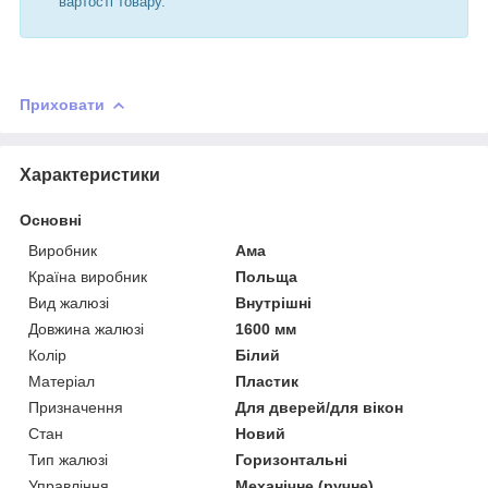
вартості товару.
Приховати
Характеристики
Основні
Виробник
Ама
Країна виробник
Польща
Вид жалюзі
Внутрішні
Довжина жалюзі
1600 мм
Колір
Білий
Матеріал
Пластик
Призначення
Для дверей/для вікон
Стан
Новий
Тип жалюзі
Горизонтальні
Управління
Механічне (ручне)