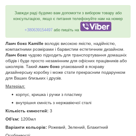
Завжди раді будемо вам допомогти з вибором товару або
консультацією, якщо є питання телефонуйте нам на номер
+380639154497
або пишіть на
Ланч бокс Kamille
володіє високою якістю, надійністю,
компактними розмірами і барвистим естетичним дизайном.
Ланч бокс
чудово підходить для транспортування домашніх
обідів і буде просто незамінним для офісних працівників або
школярів. Такий
ланч бокс
упакований в яскраву
дизайнерську коробку і може стати прекрасним подарунком
для Ваших близьких і друзів.
Матеріал:
корпус, кришка і ручки з пластику
внутрішня ємність з нержавіючої сталі
Кількість ємностей:
3
Об'єм:
1200мл
Варіанти кольорів:
Рожевий, Зелений, Блакитний
Особливості: