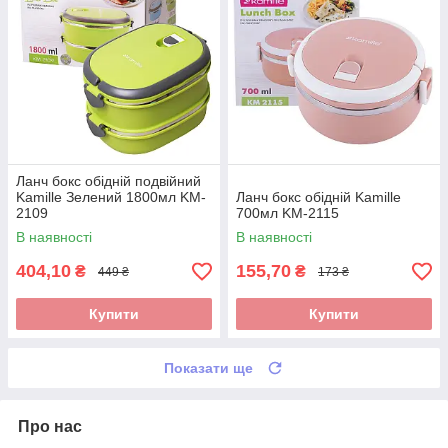
Ланч бокс обідній подвійний
Kamille Зелений 1800мл KM-
Ланч бокс обідній Kamille
2109
700мл KM-2115
В наявності
В наявності
404,10
155,70
₴
₴
449 ₴
173 ₴
Купити
Купити
Показати ще
Про нас