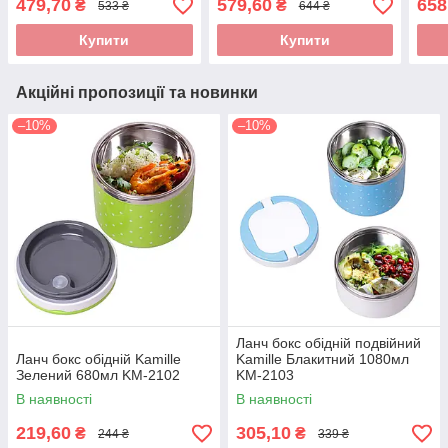
479,70
579,60
658
₴
₴
533 ₴
644 ₴
Купити
Купити
Акційні пропозиції та новинки
–10%
–10%
Ланч бокс обідній подвійний
Ланч бокс обідній Kamille
Kamille Блакитний 1080мл
Зелений 680мл KM-2102
KM-2103
В наявності
В наявності
219,60
305,10
₴
₴
244 ₴
339 ₴