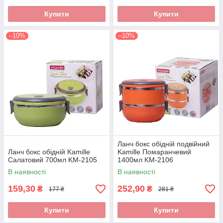
Купити
Купити
–10%
–10%
Ланч бокс обідній подвійний
Ланч бокс обідній Kamille
Kamille Помаранчевий
Салатовий 700мл KM-2105
1400мл KM-2106
В наявності
В наявності
159,30
252,90
₴
₴
177 ₴
281 ₴
Купити
Купити