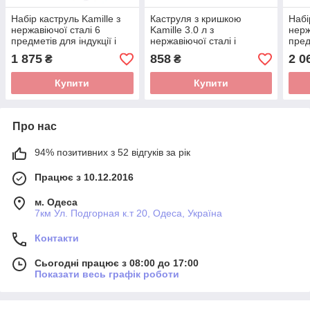
Набір каструль Kamille з
Каструля з кришкою
Набі
нержавіючої сталі 6
Kamille 3.0 л з
нерж
предметів для індукції і
нержавіючої сталі і
пред
газу (1.0 л, 1.5 л, 2.0 л)
порожнистими ручками
газу 
1 875
858
2 0
₴
₴
KM-4936
для індукції і газу KM-4922
KM-
Купити
Купити
Про нас
94% позитивних з 52 відгуків за рік
Працює з 10.12.2016
м. Одеса
7км Ул. Подгорная к.т 20, Одеса, Україна
Контакти
Сьогодні працює з 08:00 до 17:00
Показати весь графік роботи