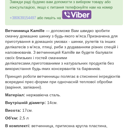
Завжди раді будемо вам допомогти з вибором товару або
консультацією, якщо є питання телефонуйте нам на номер
+380639154497
або пишіть на
Ветчинница Kamille
— допоможе Вам швидко зробити
смачну домашню шинку з будь-якого м'яса.Призначена для
приготування в домашніх умовах - шинки, рулетів та інших
делікатесів з м'яса, птиці, риби з додаванням різних спецій і
наповнювачів. З ветчинницей Kamille ви будете балувати
своїх близьких і гостей смачними
делікатесами,приготованими з натуральних продуктів без
використання будь-яких консервантів та барвників.
Принцип роботи ветчинницы полягає в стисненні інгредієнтів
всередині прес-форми при одночасній теплової обробки
(варіння, запіканні).
Матеріал:
нержавіюча сталь.
Внутрішній діаметр:
14см.
Висота:
17см.
Об'єм:
2,5 л
В комплекті:
ветчинница, притискна кругла пластина,