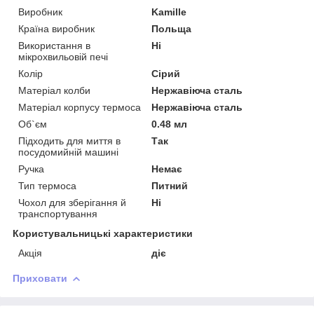
Виробник
Kamille
Країна виробник
Польща
Використання в
Ні
мікрохвильовій печі
Колір
Сірий
Матеріал колби
Нержавіюча сталь
Матеріал корпусу термоса
Нержавіюча сталь
Об`єм
0.48 мл
Підходить для миття в
Так
посудомийній машині
Ручка
Немає
Тип термоса
Питний
Чохол для зберігання й
Ні
транспортування
Користувальницькі характеристики
Акція
діє
Приховати