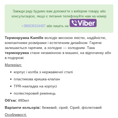
Завжди раді будемо вам допомогти з вибором товару або
консультацією, якщо є питання телефонуйте нам на номер
+380639154497
або пишіть на
Термокружка Kamille
володіє високою якістю, надійністю,
компактними розмірами і естетичним дизайном. Гаряче
залишається гарячим, а холодне — холодним. Така
термокружка
стане незамінною в машині, на відпочинку або
в подорожі.
Матеріал:
корпус і колба з нержавіючої сталі
пластикова кришка-клапан
TPR-накладка на корпусі
поліестеровий ремінець
Об'єм:
480мл
Варіанти кольорів:
бежевий, сірий, Сірий, фіолетовий
Особливості: