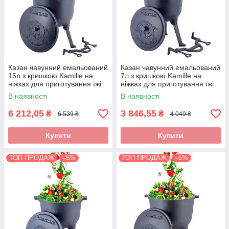
Казан чавунний емальований
Казан чавунний емальований
15л з кришкою Kamille на
7л з кришкою Kamille на
ніжках для приготування їжі
ніжках для приготування їжі
на вогні і плити KM-4808M
на вогні і плити KM-4801M
В наявності
В наявності
6 212,05
3 846,55
₴
₴
6 539 ₴
4 049 ₴
Купити
Купити
ТОП ПРОДАЖ
–5%
ТОП ПРОДАЖ
–5%