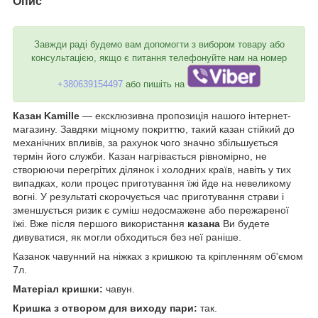
Опис
Завжди раді будемо вам допомогти з вибором товару або
консультацією, якщо є питання телефонуйте нам на номер
+380639154497
або пишіть на
Казан
Kamille
— ексклюзивна пропозиція нашого інтернет-
магазину. Завдяки міцному покриттю, такий казан стійкий до
механічних впливів, за рахунок чого значно збільшується
термін його служби. Казан
нагрівається рівномірно, не
створюючи перегрітих ділянок і холодних країв, навіть у тих
випадках, коли процес приготування їжі йде на невеликому
вогні. У результаті скорочується час приготування страви і
зменшується ризик є суміш недосмажене або пережареної
їжі. Вже після першого використання
казана
Ви будете
дивуватися, як могли обходиться без неї раніше.
Казанок чавунний на ніжках з кришкою та кріпленням об'ємом
7л.
Матеріал кришки:
чавун.
Кришка з отвором для виходу пари:
так.