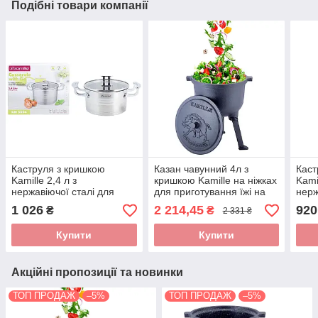
Подібні товари компанії
Каструля з кришкою
Казан чавунний 4л з
Каст
Kamille 2,4 л з
кришкою Kamille на ніжках
Kamil
нержавіючої сталі для
для приготування їжі на
нерж
приготування їжі для
вогні і плити KM-4800V
приг
1 026
2 214,45
920
₴
₴
2 331 ₴
індукції і газу KM-5854
інду
Купити
Купити
Акційні пропозиції та новинки
ТОП ПРОДАЖ
–5%
ТОП ПРОДАЖ
–5%