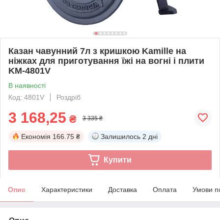
Казан чавунний 7л з кришкою Kamille на
ніжках для приготування їжі на вогні і плити
KM-4801V
В наявності
Код: 4801V
Роздріб
3 168,25
₴
3 335 ₴
Економія
166.75 ₴
Залишилось
2 дні
Купити
Опис
Характеристики
Доставка
Оплата
Умови п