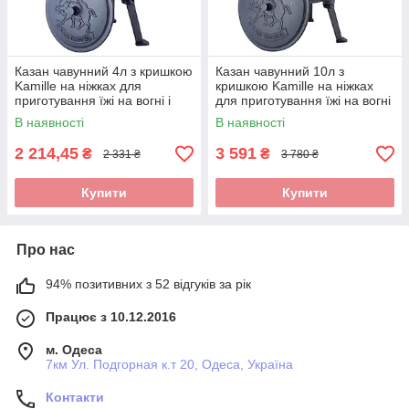
Казан чавунний 4л з кришкою
Казан чавунний 10л з
Kamille на ніжках для
кришкою Kamille на ніжках
приготування їжі на вогні і
для приготування їжі на вогні
плити KM-4800V
і плити KM-4802V
В наявності
В наявності
2 214,45
3 591
₴
₴
2 331 ₴
3 780 ₴
Купити
Купити
Про нас
94% позитивних з 52 відгуків за рік
Працює з 10.12.2016
м. Одеса
7км Ул. Подгорная к.т 20, Одеса, Україна
Контакти