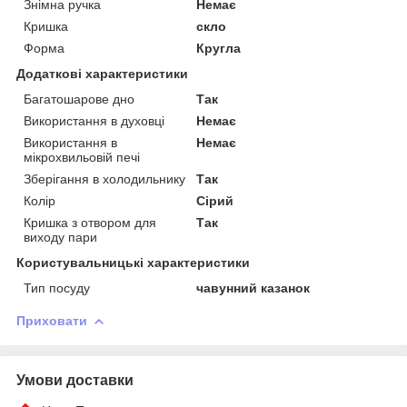
Знімна ручка
Немає
Кришка
скло
Форма
Кругла
Додаткові характеристики
Багатошарове дно
Так
Використання в духовці
Немає
Використання в
Немає
мікрохвильовій печі
Зберігання в холодильнику
Так
Колір
Сірий
Кришка з отвором для
Так
виходу пари
Користувальницькі характеристики
Тип посуду
чавунний казанок
Приховати
Умови доставки