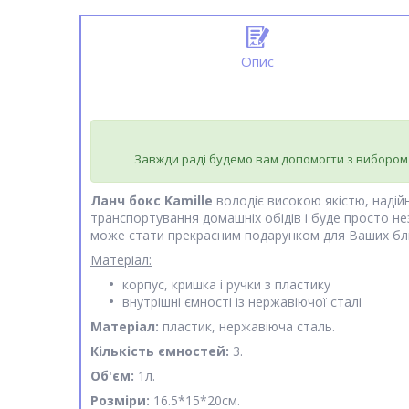
Опис
Завжди раді будемо вам допомогти з вибором
Ланч бокс Kamille
володіє високою якістю, наді
транспортування домашніх обідів і буде просто не
може стати прекрасним подарунком для Ваших близ
Матеріал:
корпус, кришка і ручки з пластику
внутрішні ємності із нержавіючої сталі
Матеріал:
пластик, нержавіюча сталь.
Кількість ємностей:
3.
Об'єм:
1л.
Розміри:
16.5*15*20см.