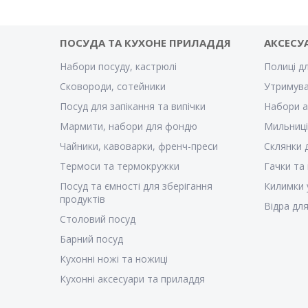
ПОСУДА ТА КУХОНЕ ПРИЛАДДЯ
АКСЕСУ
Набори посуду, кастрюлі
Полиці д
Сковороди, сотейники
Утримува
Посуд для запікання та випічки
Набори а
Мармити, набори для фондю
Мильниці
Чайники, кавоварки, френч-преси
Склянки 
Термоси та термокружки
Гачки та
Посуд та ємності для зберігання
Килимки 
продуктів
Відра для
Столовий посуд
Барний посуд
Кухонні ножі та ножиці
Кухонні аксесуари та приладдя