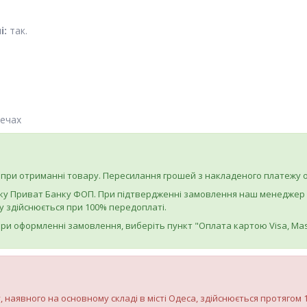
і:
так.
печах
при отриманні товару. Пересилання грошей з накладеного платежу о
ку Приват Банку ФОП. При підтвердженні замовлення наш менеджер на
 здійснюється при 100% передоплаті.
ри оформленні замовлення, виберіть пункт "Оплата картою Visa, Mas
, наявного на основному складі в місті Одеса, здійснюється протягом