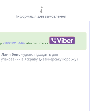
Інформація для замовлення
ер
+380639154497
або пишіть на
.
Ланч бокс
чудово підходить для
упакований в яскраву дизайнерську коробку і