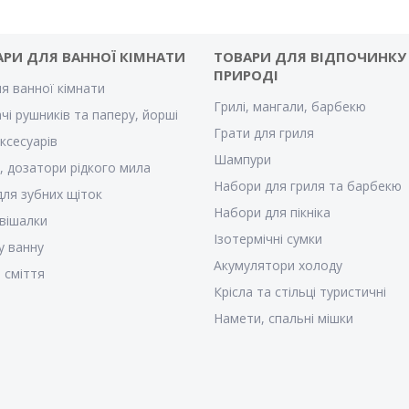
АРИ ДЛЯ ВАННОЇ КІМНАТИ
ТОВАРИ ДЛЯ ВІДПОЧИНКУ
ПРИРОДІ
ля ванної кімнати
Грилі, мангали, барбекю
чі рушників та паперу, йорші
Грати для гриля
ксесуарів
Шампури
, дозатори рідкого мила
Набори для гриля та барбекю
для зубних щіток
Набори для пікніка
 вішалки
Ізотермічні сумки
у ванну
Акумулятори холоду
 сміття
Крісла та стільці туристичні
Намети, спальні мішки