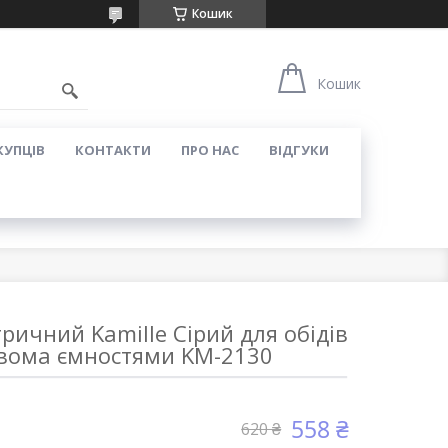
Кошик
Кошик
КУПЦІВ
КОНТАКТИ
ПРО НАС
ВІДГУКИ
ричний Kamille Сірий для обідів
двома ємностями KM-2130
558 ₴
620 ₴