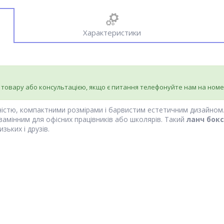
Характеристики
 товару або консультацією, якщо є питання телефонуйте нам на ном
йністю, компактними розмірами і барвистим естетичним дизайном
замінним для офісних працівників або школярів. Такий
ланч бокс
ьких і друзів.