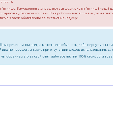
вності».
по п'ятницю. Замовлення відправляються щодня, крім п'ятниці і неділі 
о тарифів кур'єрської компанії. В не робочий час або у вихідні чи св
авкою з вами обов'язково зв'яжеться менеджер!
бым причинам, Вы всегда можете его обменять, либо вернуть в 14-ти
 вид не нарушен, а также при отсутствии следов использования, за 
И мы обменяем его за свой счет, либо возместим 100% стоимости това