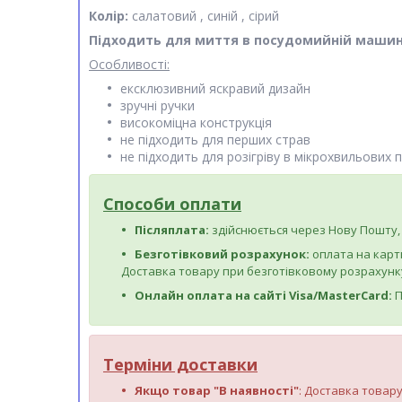
Колір:
салатовий , синій , сірий
Підходить для миття в посудомийній машин
Особливості:
ексклюзивний яскравий дизайн
зручні ручки
високоміцна конструкція
не підходить для перших страв
не підходить для розігріву в мікрохвильових 
Способи оплати
Післяплата:
здійснюється через Нову Пошту, 
Безготівковий розрахунок:
оплата на карт
Доставка товару при безготівковому розрахунку
Онлайн оплата на сайті Visa/MasterCard:
П
Терміни доставки
Якщо товар "В наявності"
: Доставка товару