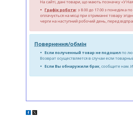
На сайті, дані товари, що мають позначку «У Ная
Графік роботи
:
з 8.00 до 17.00 з понеділка 
оплачується на місці при отриманні товару згідн
черги на наступний робочий день, перед відпр
Повернення/обмін
Если полученный товар не подошел
по лю
Возврат осуществляется в случаи если товарный
Если Вы обнаружили брак
, сообщите нам. 