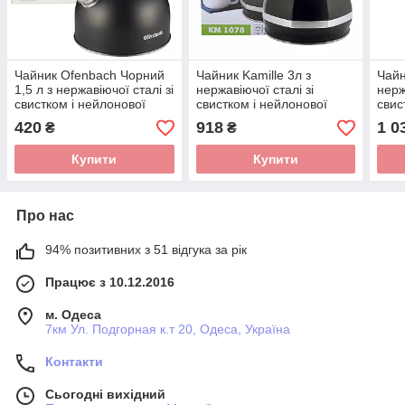
Чайник Ofenbach Чорний
Чайник Kamille 3л з
Чайн
1,5 л з нержавіючої сталі зі
нержавіючої сталі зі
нерж
свистком і нейлонової
свистком і нейлонової
свис
ручкою для індукції і газу
ручкою для індукції і газу
ручк
420
918
1 0
₴
₴
KM-100304
KM-1078
KM-
Купити
Купити
Про нас
94% позитивних з 51 відгука за рік
Працює з 10.12.2016
м. Одеса
7км Ул. Подгорная к.т 20, Одеса, Україна
Контакти
Сьогодні вихідний