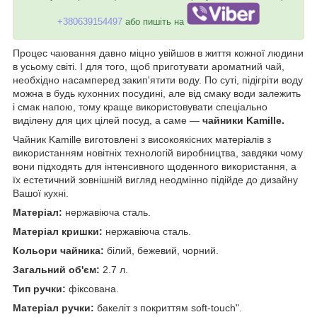
+380639154497
або пишіть на
Процес чаювання давно міцно увійшов в життя кожної людини
в усьому світі. І для того, щоб приготувати ароматний чай,
необхідно насамперед закип'ятити воду. По суті, підігріти воду
можна в будь кухонних посудині, але від смаку води залежить
і смак напою, тому краще використовувати спеціально
виділену для цих цілей посуд, а саме —
чайники Kamille.
Чайник Kamille виготовлені з високоякісних матеріалів з
використанням новітніх технологій виробництва, завдяки чому
вони підходять для інтенсивного щоденного використання, а
їх естетичний зовнішній вигляд неодмінно підійде до дизайну
Вашої кухні.
Матеріал:
нержавіюча сталь.
Матеріал кришки:
нержавіюча сталь.
Кольори чайника:
білий, бежевий, чорний.
Загальний об'єм:
2.7 л.
Тип ручки:
фіксована.
Матеріал ручки:
бакеліт з покриттям soft-touch".