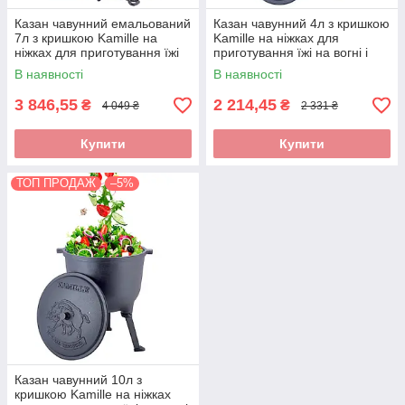
Казан чавунний емальований
Казан чавунний 4л з кришкою
7л з кришкою Kamille на
Kamille на ніжках для
ніжках для приготування їжі
приготування їжі на вогні і
на вогні і плити KM-4801M
плити KM-4800V
В наявності
В наявності
3 846,55
2 214,45
₴
₴
4 049 ₴
2 331 ₴
Купити
Купити
ТОП ПРОДАЖ
–5%
Казан чавунний 10л з
кришкою Kamille на ніжках