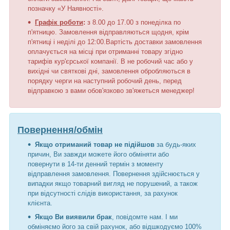
позначку «У Наявності».
Графік роботи
:
з 8.00 до 17.00 з понеділка по
п'ятницю. Замовлення відправляються щодня, крім
п'ятниці і неділі до 12:00.Вартість доставки замовлення
оплачується на місці при отриманні товару згідно
тарифів кур'єрської компанії. В не робочий час або у
вихідні чи святкові дні, замовлення обробляються в
порядку черги на наступний робочий день, перед
відправкою з вами обов'язково зв'яжеться менеджер!
Повернення/обмін
Якщо отриманий товар не підійшов
за будь-яких
причин, Ви завжди можете його обміняти або
повернути в 14-ти денний термін з моменту
відправлення замовлення. Повернення здійснюється у
випадки якщо товарний вигляд не порушений, а також
при відсутності слідів використання, за рахунок
клієнта.
Якщо Ви виявили брак
, повідомте нам. І ми
обміняємо його за свій рахунок, або відшкодуємо 100%