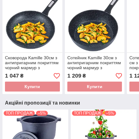
Сковорода Kamille 30см з
Сотейник Kamille 30см з
Соте
антипригарним покриттям
антипригарним покриттям
см з
чорний мармур з
чорний мармур з
покр
алюмінію для індукції і
алюмінію для індукції і
з ал
1 047
1 209
1 1
₴
₴
газу KM-5391MR
газу KM-5397MR
газ
Купити
Купити
Акційні пропозиції та новинки
ТОП ПРОДАЖ
–5%
ТОП ПРОДАЖ
–5%