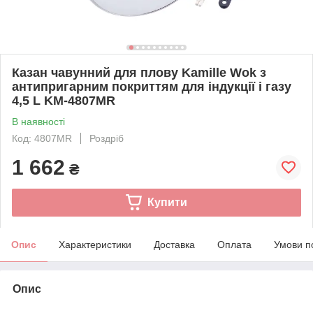
Казан чавунний для плову Kamille Wok з
антипригарним покриттям для індукції і газу
4,5 L KM-4807MR
В наявності
Код: 4807MR
Роздріб
1 662
₴
Купити
Опис
Характеристики
Доставка
Оплата
Умови п
Опис