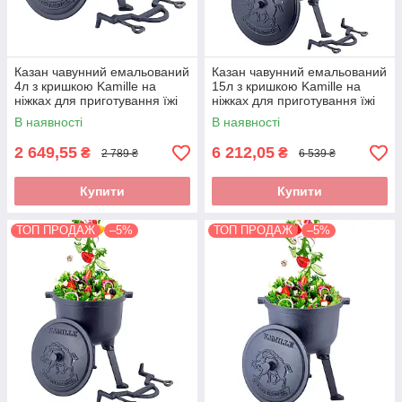
Казан чавунний емальований
Казан чавунний емальований
4л з кришкою Kamille на
15л з кришкою Kamille на
ніжках для приготування їжі
ніжках для приготування їжі
на вогні і плити KM-4800M
на вогні і плити KM-4808M
В наявності
В наявності
2 649,55
6 212,05
₴
₴
2 789 ₴
6 539 ₴
Купити
Купити
ТОП ПРОДАЖ
–5%
ТОП ПРОДАЖ
–5%