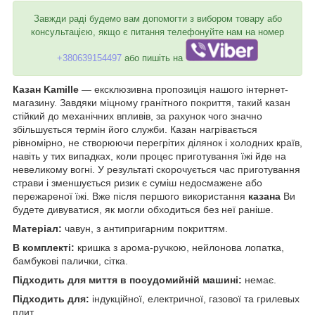
Завжди раді будемо вам допомогти з вибором товару або
консультацією, якщо є питання телефонуйте нам на номер
+380639154497
або пишіть на
Казан
Kamille
— ексклюзивна пропозиція нашого інтернет-
магазину. Завдяки міцному гранітного покриття, такий казан
стійкий до механічних впливів, за рахунок чого значно
збільшується термін його служби. Казан
нагрівається
рівномірно, не створюючи перегрітих ділянок і холодних країв,
навіть у тих випадках, коли процес приготування їжі йде на
невеликому вогні. У результаті скорочується час приготування
страви і зменшується ризик є суміш недосмажене або
пережареної їжі. Вже після першого використання
казана
Ви
будете дивуватися, як могли обходиться без неї раніше.
Матеріал:
чавун, з антипригарним покриттям.
В комплекті:
кришка з арома-ручкою, нейлонова лопатка,
бамбукові палички, сітка.
Підходить для миття в посудомийній машині:
немає.
Підходить для:
індукційної, електричної, газової та грилевых
плит.