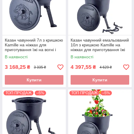
Казан чавунний 7л з кришкою
Казан чавунний емальований
Kamille на ніжках для
10л з кришкою Kamille на
приготування їжі на вогні і
ніжках для приготування їжі
плити KM-4801V
на вогні і плити KM-4802M
В наявності
В наявності
3 168,25
4 397,55
₴
₴
3 335 ₴
4 629 ₴
Купити
Купити
ТОП ПРОДАЖ
–5%
ТОП ПРОДАЖ
–5%