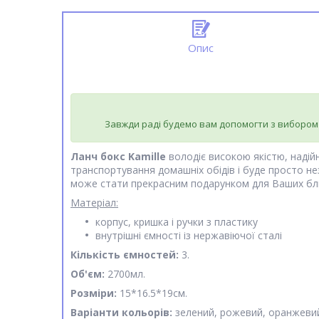
Опис
Завжди раді будемо вам допомогти з вибором
Ланч бокс Kamille
володіє високою якістю, наді
транспортування домашніх обідів і буде просто не
може стати прекрасним подарунком для Ваших близ
Матеріал:
корпус, кришка і ручки з пластику
внутрішні ємності із нержавіючої сталі
Кількість ємностей:
3.
Об'єм:
2700мл.
Розміри:
15*16.5*19см.
Варіанти кольорів:
зелений, рожевий, оранжеви