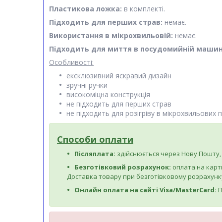
Пластикова ложка:
в комплекті.
Підходить для перших страв:
немає.
Використання в мікрохвильовій:
немає.
Підходить для миття в посудомийній машин
Особливості:
ексклюзивний яскравий дизайн
зручні ручки
високоміцна конструкція
не підходить для перших страв
не підходить для розігріву в мікрохвильових 
Способи оплати
Післяплата:
здійснюється через Нову Пошту, 
Безготівковий розрахунок:
оплата на карт
Доставка товару при безготівковому розрахунку
Онлайн оплата на сайті Visa/MasterCard:
П