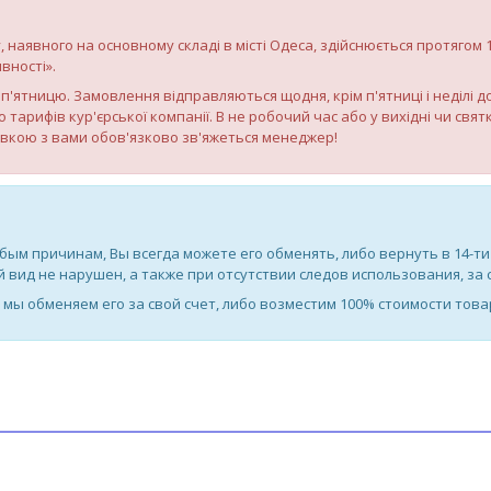
, наявного на основному складі в місті Одеса, здійснюється протягом
вності».
по п'ятницю. Замовлення відправляються щодня, крім п'ятниці і неділі 
о тарифів кур'єрської компанії. В не робочий час або у вихідні чи св
авкою з вами обов'язково зв'яжеться менеджер!
бым причинам, Вы всегда можете его обменять, либо вернуть в 14-ти
 вид не нарушен, а также при отсутствии следов использования, за 
И мы обменяем его за свой счет, либо возместим 100% стоимости това