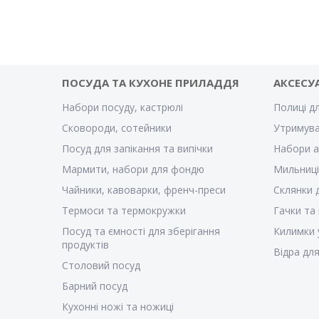
ПОСУДА ТА КУХОНЕ ПРИЛАДДЯ
АКСЕСУ
Набори посуду, кастрюлі
Полиці д
Сковороди, сотейники
Утримува
Посуд для запікання та випічки
Набори а
Мармити, набори для фондю
Мильниці
Чайники, кавоварки, френч-преси
Склянки 
Термоси та термокружки
Гачки та
Посуд та ємності для зберігання
Килимки 
продуктів
Відра для
Столовий посуд
Барний посуд
Кухонні ножі та ножиці