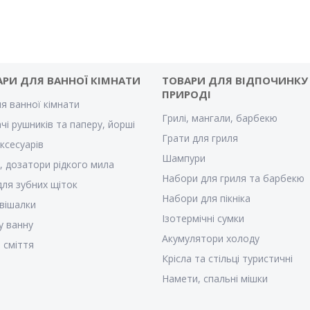
АРИ ДЛЯ ВАННОЇ КІМНАТИ
ТОВАРИ ДЛЯ ВІДПОЧИНКУ
ПРИРОДІ
ля ванної кімнати
Грилі, мангали, барбекю
чі рушників та паперу, йорші
Грати для гриля
ксесуарів
Шампури
, дозатори рідкого мила
Набори для гриля та барбекю
для зубних щіток
Набори для пікніка
 вішалки
Ізотермічні сумки
у ванну
Акумулятори холоду
 сміття
Крісла та стільці туристичні
Намети, спальні мішки