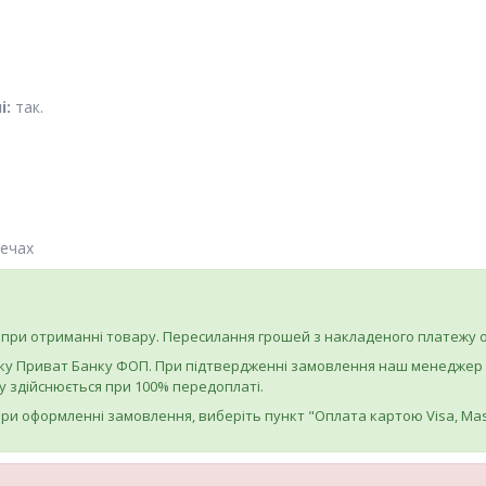
і:
так.
печах
при отриманні товару. Пересилання грошей з накладеного платежу о
ку Приват Банку ФОП. При підтвердженні замовлення наш менеджер на
 здійснюється при 100% передоплаті.
ри оформленні замовлення, виберіть пункт "Оплата картою Visa, Mas