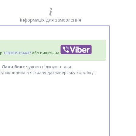
Інформація для замовлення
ер
+380639154497
або пишіть на
.
Ланч бокс
чудово підходить для
упакований в яскраву дизайнерську коробку і