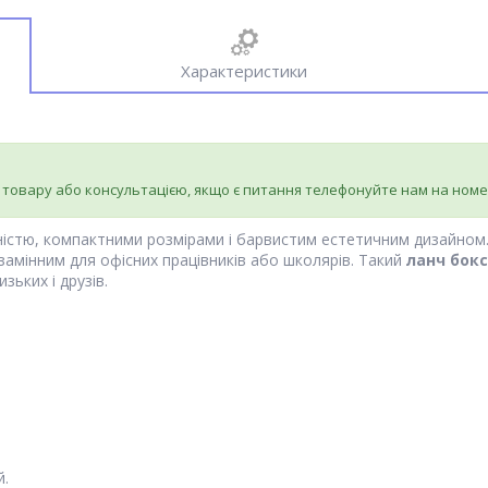
Характеристики
 товару або консультацією, якщо є питання телефонуйте нам на ном
йністю, компактними розмірами і барвистим естетичним дизайном
замінним для офісних працівників або школярів. Такий
ланч бокс
ьких і друзів.
й.