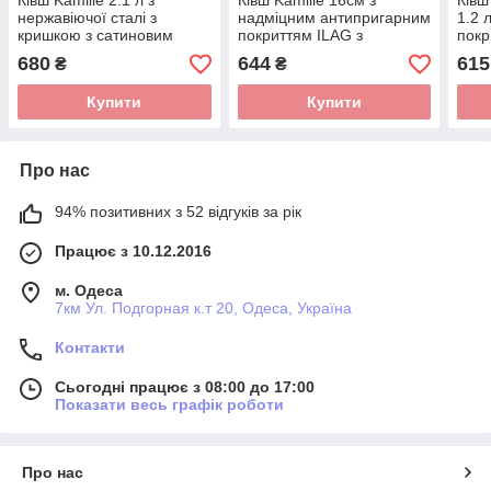
Ківш Kamille 2.1 л з
Ківш Kamille 16см з
Ківш
нержавіючої сталі з
надміцним антипригарним
1.2 
кришкою з сатиновим
покриттям ILAG з
покр
напиленням і
алюмінію для індукції і
інду
680
644
615
₴
₴
порожнистими ручками
газу KM-4419
KM-4526S
Купити
Купити
Про нас
94% позитивних з 52 відгуків за рік
Працює з 10.12.2016
м. Одеса
7км Ул. Подгорная к.т 20, Одеса, Україна
Контакти
Сьогодні працює з 08:00 до 17:00
Показати весь графік роботи
Про нас