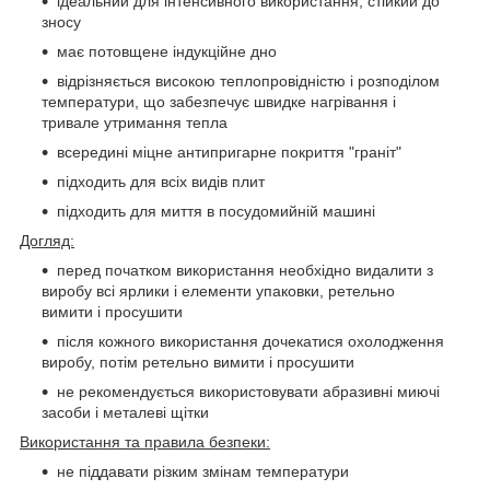
ідеальний для інтенсивного використання, стійкий до
зносу
має потовщене індукційне дно
відрізняється високою теплопровідністю і розподілом
температури, що забезпечує швидке нагрівання і
тривале утримання тепла
всередині міцне антипригарне покриття "граніт"
підходить для всіх видів плит
підходить для миття в посудомийній машині
Догляд:
перед початком використання необхідно видалити з
виробу всі ярлики і елементи упаковки, ретельно
вимити і просушити
після кожного використання дочекатися охолодження
виробу, потім ретельно вимити і просушити
не рекомендується використовувати абразивні миючі
засоби і металеві щітки
Використання та правила безпеки:
не піддавати різким змінам температури