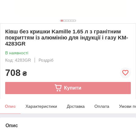
Ківш без кришки Kamille 1.65 л з гранітним
покриттям із алюмінію для індукції і газу KM-
4283GR
В наявності
Код: 4283GR
Роздріб
708
₴
Купити
Опис
Характеристики
Доставка
Оплата
Умови п
Опис