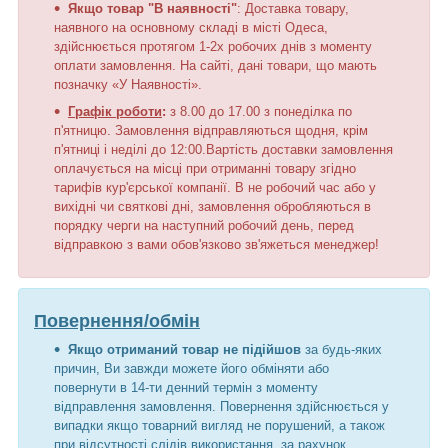
Якщо товар "В наявності"
: Доставка товару,
наявного на основному складі в місті Одеса,
здійснюється протягом 1-2х робочих днів з моменту
оплати замовлення. На сайті, дані товари, що мають
позначку «У Наявності».
Графік роботи
:
з 8.00 до 17.00 з понеділка по
п'ятницю. Замовлення відправляються щодня, крім
п'ятниці і неділі до 12:00.Вартість доставки замовлення
оплачується на місці при отриманні товару згідно
тарифів кур'єрської компанії. В не робочий час або у
вихідні чи святкові дні, замовлення обробляються в
порядку черги на наступний робочий день, перед
відправкою з вами обов'язково зв'яжеться менеджер!
Повернення/обмін
Якщо отриманий товар не підійшов
за будь-яких
причин, Ви завжди можете його обміняти або
повернути в 14-ти денний термін з моменту
відправлення замовлення. Повернення здійснюється у
випадки якщо товарний вигляд не порушений, а також
при відсутності слідів використання, за рахунок