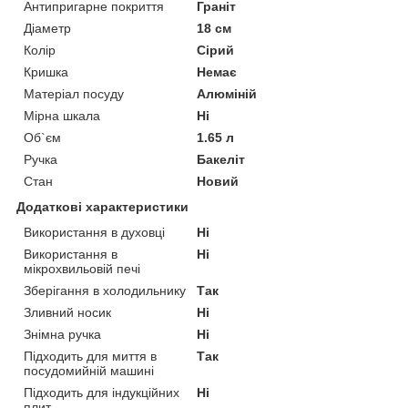
Антипригарне покриття
Граніт
Діаметр
18 см
Колір
Сірий
Кришка
Немає
Матеріал посуду
Алюміній
Мірна шкала
Ні
Об`єм
1.65 л
Ручка
Бакеліт
Стан
Новий
Додаткові характеристики
Використання в духовці
Ні
Використання в
Ні
мікрохвильовій печі
Зберігання в холодильнику
Так
Зливний носик
Ні
Знімна ручка
Ні
Підходить для миття в
Так
посудомийній машині
Підходить для індукційних
Ні
плит