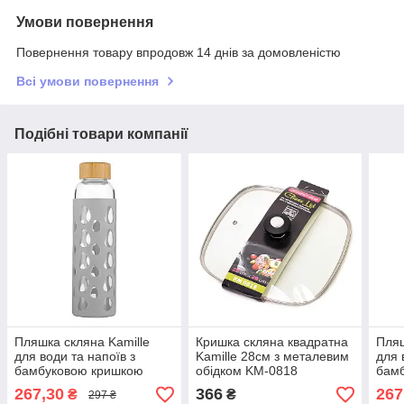
Умови повернення
Повернення товару впродовж 14 днів за домовленістю
Всі умови повернення
Подібні товари компанії
Пляшка скляна Kamille
Кришка скляна квадратна
Пляш
для води та напоїв з
Kamille 28см з металевим
для 
бамбуковою кришкою
обідком KM-0818
бам
багаторазова Сіра 500 мл
бага
267,30
366
267
₴
₴
297 ₴
KM-9023
KM-