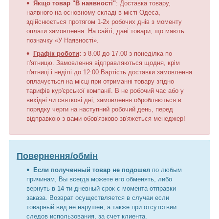
Якщо товар "В наявності"
: Доставка товару,
наявного на основному складі в місті Одеса,
здійснюється протягом 1-2х робочих днів з моменту
оплати замовлення. На сайті, дані товари, що мають
позначку «У Наявності».
Графік роботи
:
з 8.00 до 17.00 з понеділка по
п'ятницю. Замовлення відправляються щодня, крім
п'ятниці і неділі до 12:00.Вартість доставки замовлення
оплачується на місці при отриманні товару згідно
тарифів кур'єрської компанії. В не робочий час або у
вихідні чи святкові дні, замовлення обробляються в
порядку черги на наступний робочий день, перед
відправкою з вами обов'язково зв'яжеться менеджер!
Повернення/обмін
Если полученный товар не подошел
по любым
причинам, Вы всегда можете его обменять, либо
вернуть в 14-ти дневный срок с момента отправки
заказа. Возврат осуществляется в случаи если
товарный вид не нарушен, а также при отсутствии
следов использования, за счет клиента.