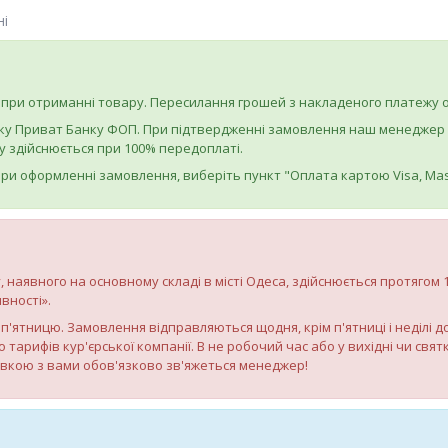
ні
при отриманні товару. Пересилання грошей з накладеного платежу о
ку Приват Банку ФОП. При підтвердженні замовлення наш менеджер на
 здійснюється при 100% передоплаті.
ри оформленні замовлення, виберіть пункт "Оплата картою Visa, Mas
, наявного на основному складі в місті Одеса, здійснюється протягом
вності».
по п'ятницю. Замовлення відправляються щодня, крім п'ятниці і неділі 
о тарифів кур'єрської компанії. В не робочий час або у вихідні чи св
авкою з вами обов'язково зв'яжеться менеджер!