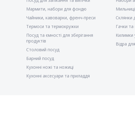
Посуд для запікання та випічки
Набори а
Мармити, набори для фондю
Мильниці
Чайники, кавоварки, френч-преси
Склянки 
Термоси та термокружки
Гачки та
Посуд та ємності для зберігання
Килимки 
продуктів
Відра для
Столовий посуд
Барний посуд
Кухонні ножі та ножиці
Кухонні аксесуари та приладдя