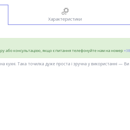
Характеристики
ру або консультацією, якщо є питання телефонуйте нам на номер
+38
на кухні. Така точилка дуже проста і зручна у використанні — Ви