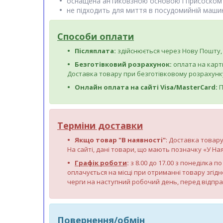
оснащена антиковзною основою і присоском
не підходить для миття в посудомийній маши
Способи оплати
Післяплата:
здійснюється через Нову Пошту, 
Безготівковий розрахунок:
оплата на карт
Доставка товару при безготівковому розрахунку
Онлайн оплата на сайті Visa/MasterCard:
П
Терміни доставки
Якщо товар "В наявності"
: Доставка товару
На сайті, дані товари, що мають позначку «У Ная
Графік роботи
:
з 8.00 до 17.00 з понеділка 
оплачується на місці при отриманні товару згідн
черги на наступний робочий день, перед відпр
Повернення/обмін