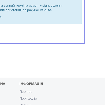
-ти денний термін з моменту відправлення
використання, за рахунок клієнта.
у.
 НА
ІНФОРМАЦІЯ
Про нас
Портфоліо