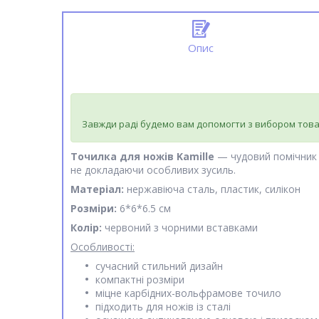
Опис
Завжди раді будемо вам допомогти з вибором това
Точилка для ножів Kamille
— чудовий помічник 
не докладаючи особливих зусиль.
Матеріал:
нержавіюча сталь, пластик, силікон
Розміри:
6*6*6.5 см
Колір:
червоний з чорними вставками
Особливості:
сучасний стильний дизайн
компактні розміри
міцне карбідних-вольфрамове точило
підходить для ножів із сталі