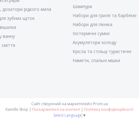
ксесуарів
Шампури
, дозатори рідкого мила
Набори для гриля та барбекю
для зубних щіток
Набори для пікніка
 вішалки
Ізотермічні сумки
у ванну
Акумулятори холоду
 сміття
Крісла та стільці туристичні
Намети, спальні мішки
Сайт створений на маркетплейсі
Prom.ua
Kamille Shop |
Поскаржитися на контент
|
Політика конфіденційності
Select Language
▼