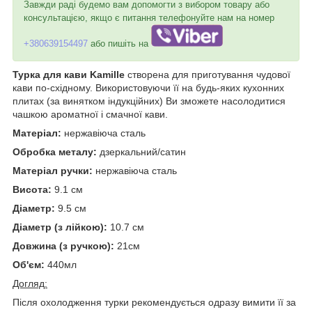
Завжди раді будемо вам допомогти з вибором товару або
консультацією, якщо є питання телефонуйте нам на номер
+380639154497
або пишіть на
Турка для кави Kamille
створена для приготування чудової
кави по-східному. Використовуючи її на будь-яких кухонних
плитах (за винятком індукційних) Ви зможете насолодитися
чашкою ароматної і смачної кави.
Матеріал:
нержавіюча сталь
Обробка металу:
дзеркальний/сатин
Матеріал ручки:
нержавіюча сталь
Висота:
9.1 см
Діаметр:
9.5 см
Діаметр (з лійкою):
10.7 см
Довжина (з ручкою):
21см
Об'єм:
440мл
Догляд:
Після охолодження турки рекомендується одразу вимити її за