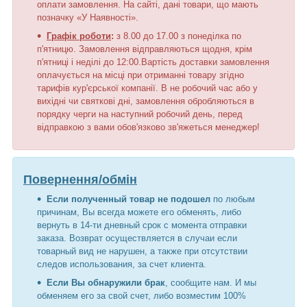
оплати замовлення. На сайті, дані товари, що мають
позначку «У Наявності».
Графік роботи
:
з 8.00 до 17.00 з понеділка по
п'ятницю. Замовлення відправляються щодня, крім
п'ятниці і неділі до 12:00.Вартість доставки замовлення
оплачується на місці при отриманні товару згідно
тарифів кур'єрської компанії. В не робочий час або у
вихідні чи святкові дні, замовлення обробляються в
порядку черги на наступний робочий день, перед
відправкою з вами обов'язково зв'яжеться менеджер!
Повернення/обмін
Если полученный товар не подошел
по любым
причинам, Вы всегда можете его обменять, либо
вернуть в 14-ти дневный срок с момента отправки
заказа. Возврат осуществляется в случаи если
товарный вид не нарушен, а также при отсутствии
следов использования, за счет клиента.
Если Вы обнаружили брак
, сообщите нам. И мы
обменяем его за свой счет, либо возместим 100%