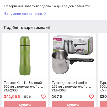
Повернення товару впродовж 14 днів за домовленістю
Всі умови повернення
Подібні товари компанії
Термос Kamille Зелений
Турка для кави Kamille
Турк
500мл з нержавіючої сталі
175мл з нержавіючої сталі
700м
KM-2000
KM-4360
KM-
341,05
167
320
₴
₴
359 ₴
Купити
Купити