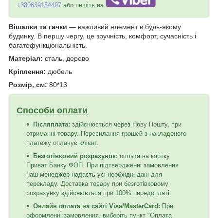
+380639154497
або пишіть на
Вішалки та гачки
— важливий елемент в будь-якому
будинку. В першу чергу, це зручність, комфорт, сучасність і
багатофункціональність.
Матеріал:
сталь, дерево
Кріплення:
дюбель
Розмір, см:
80*13
Способи оплати
Післяплата:
здійснюється через Нову Пошту, при
отриманні товару. Пересилання грошей з накладеного
платежу оплачує клієнт.
Безготівковий розрахунок:
оплата на картку
Приват Банку ФОП. При підтвердженні замовлення
наш менеджер надасть усі необхідні дані для
перекладу. Доставка товару при безготівковому
розрахунку здійснюється при 100% передоплаті.
Онлайн оплата на сайті Visa/MasterCard:
При
оформленні замовлення, виберіть пункт "Оплата