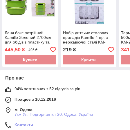
Ланч бокс потрійний
Набір дитячих столових
Терм
Kamille Зелений 2700мл
приладів Kamille 4 пр. з
500м
для обідів з пластику та
нержавіючої сталі KM-
KM-
нержавіючої сталі KM-
5336
445,50
219
341
₴
₴
495 ₴
2114
Купити
Купити
Про нас
94% позитивних з 52 відгуків за рік
Працює з 10.12.2016
м. Одеса
7км Ул. Подгорная к.т 20, Одеса, Україна
Контакти