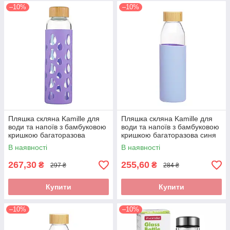
–10%
–10%
Пляшка скляна Kamille для
Пляшка скляна Kamille для
води та напоїв з бамбуковою
води та напоїв з бамбуковою
кришкою багаторазова
кришкою багаторазова синя
Фіолетова 500 мл KM-9023
500 мл KM-9022
В наявності
В наявності
267,30
255,60
₴
₴
297 ₴
284 ₴
Купити
Купити
–10%
–10%