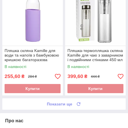
Пляшка скляна Kamille для
Пляшка-термопляшка скляна
води та напоїв з бамбуковою
Kamille для чаю з заварником
кришкою багаторазова
і подвійними стінками 450 мл
фіолетова 500 мл KM-9022
KM-9021
В наявності
В наявності
255,60
399,60
₴
₴
284 ₴
444 ₴
Купити
Купити
Показати ще
Про нас