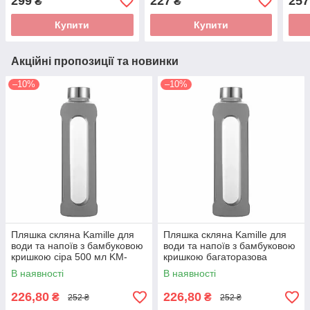
299
227
257
₴
₴
Купити
Купити
Акційні пропозиції та новинки
–10%
–10%
Пляшка скляна Kamille для
Пляшка скляна Kamille для
води та напоїв з бамбуковою
води та напоїв з бамбуковою
кришкою сіра 500 мл KM-
кришкою багаторазова
9024
фіолетова 500 мл KM-9024
В наявності
В наявності
226,80
226,80
₴
₴
252 ₴
252 ₴