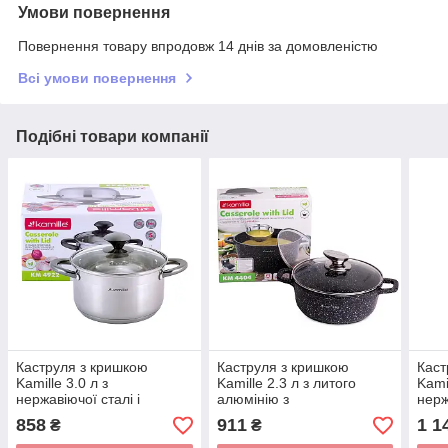
Умови повернення
Повернення товару впродовж 14 днів за домовленістю
Всі умови повернення
Подібні товари компанії
Каструля з кришкою
Каструля з кришкою
Каст
Kamille 3.0 л з
Kamille 2.3 л з литого
Kamil
нержавіючої сталі і
алюмінію з
нерж
порожнистими ручками
антипригарним покриттям
пор
858
911
1 1
₴
₴
для індукції і газу KM-4922
і для індукції і газу KM-
для 
4404