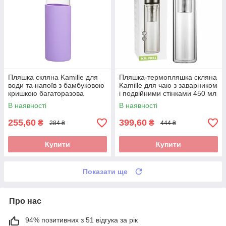
Пляшка скляна Kamille для
Пляшка-термопляшка скляна
води та напоїв з бамбуковою
Kamille для чаю з заварником
кришкою багаторазова
і подвійними стінками 450 мл
фіолетова 500 мл KM-9022
KM-9021
В наявності
В наявності
255,60
399,60
₴
₴
284 ₴
444 ₴
Купити
Купити
Показати ще
Про нас
94% позитивних з 51 відгука за рік