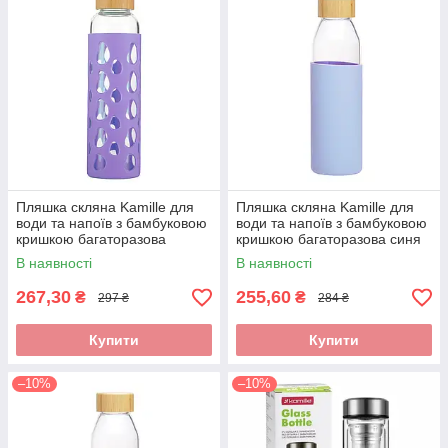
Пляшка скляна Kamille для
Пляшка скляна Kamille для
води та напоїв з бамбуковою
води та напоїв з бамбуковою
кришкою багаторазова
кришкою багаторазова синя
Фіолетова 500 мл KM-9023
500 мл KM-9022
В наявності
В наявності
267,30
255,60
₴
₴
297 ₴
284 ₴
Купити
Купити
–10%
–10%