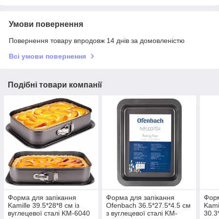
Умови повернення
Повернення товару впродовж 14 днів за домовленістю
Всі умови повернення
Подібні товари компанії
Форма для запікання
Форма для запікання
Форм
Kamille 39.5*28*8 см із
Ofenbach 36.5*27.5*4.5 см
Kami
вуглецевої сталі KM-6040
з вуглецевої сталі KM-
30.3