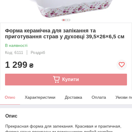
Форма керамічна для запікання та
приготування страв у духовці 39,5×26×6,5 см
В наявності
Код: 6111
Роздріб
1 299
₴
Купити
Опис
Характеристики
Доставка
Оплата
Умови п
Опис
Прекрасная форма для запекания. Красивая и практичная,
форма стане прекрасным помощником любой хозяйки.