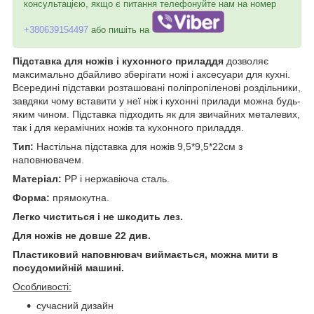
консультацією, якщо є питання телефонуйте нам на номер
+380639154497
або пишіть на
Підставка для ножів і кухонного приладдя
дозволяє
максимально дбайливо зберігати ножі і аксесуари для кухні.
Всередині підставки розташовані поліпропіленові роздільники,
завдяки чому вставити у неї ніж і кухонні прилади можна будь-
яким чином. Підставка підходить як для звичайних металевих,
так і для керамічних ножів та кухонного приладдя.
Тип:
Настільна підставка для ножів 9,5*9,5*22см з
наповнювачем.
Матеріал:
РР і нержавіюча сталь.
Форма:
прямокутна.
Легко чиститься і не шкодить лез.
Для ножів не довше 22 див.
Пластиковий наповнювач виймається, можна мити в
посудомийній машині.
Особливості:
сучасний дизайн