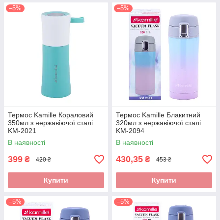
–5%
–5%
Термос Kamille Кораловий
Термос Kamille Блакитний
350мл з нержавіючої сталі
320мл з нержавіючої сталі
KM-2021
KM-2094
В наявності
В наявності
399
430,35
₴
₴
420 ₴
453 ₴
Купити
Купити
–5%
–5%