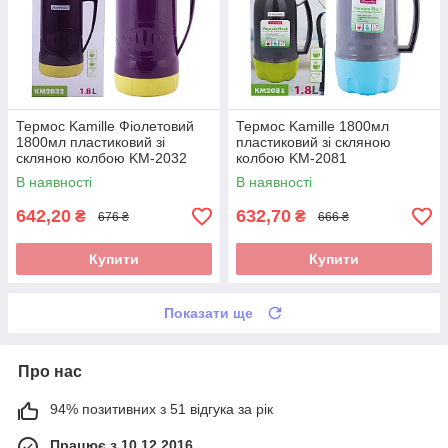
Термос Kamille Фіолетовий
Термос Kamille 1800мл
1800мл пластиковий зі
пластиковий зі скляною
скляною колбою KM-2032
колбою KM-2081
В наявності
В наявності
642,20
632,70
₴
₴
676 ₴
666 ₴
Купити
Купити
Показати ще
Про нас
94% позитивних з 51 відгука за рік
Працює з 10.12.2016