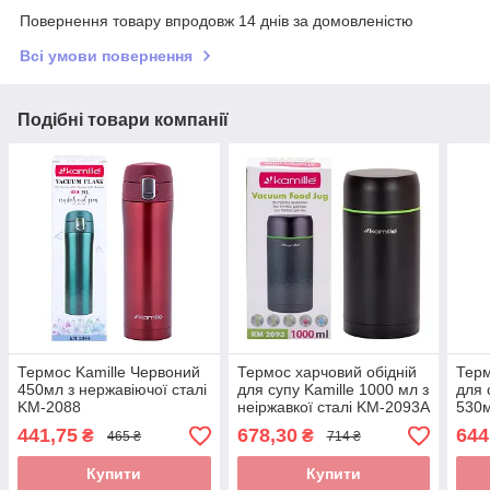
Повернення товару впродовж 14 днів за домовленістю
Всі умови повернення
Подібні товари компанії
Термос Kamille Червоний
Термос харчовий обідній
Терм
450мл з нержавіючої сталі
для супу Kamille 1000 мл з
для 
KM-2088
неіржавкої сталі KM-2093A
530м
KM-
441,75
678,30
644
₴
₴
465 ₴
714 ₴
Купити
Купити