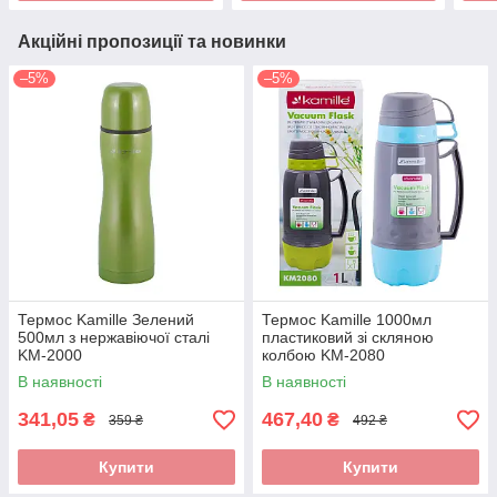
Акційні пропозиції та новинки
–5%
–5%
Термос Kamille Зелений
Термос Kamille 1000мл
500мл з нержавіючої сталі
пластиковий зі скляною
KM-2000
колбою KM-2080
В наявності
В наявності
341,05
467,40
₴
₴
359 ₴
492 ₴
Купити
Купити