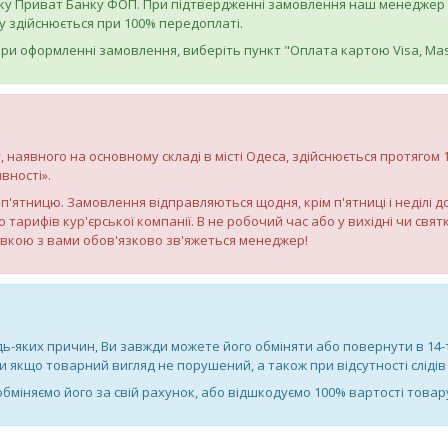
ку Приват Банку ФОП. При підтвердженні замовлення наш менеджер на
 здійснюється при 100% передоплаті.
ри оформленні замовлення, виберіть пункт "Оплата картою Visa, Mas
, наявного на основному складі в місті Одеса, здійснюється протягом
вності».
по п'ятницю. Замовлення відправляються щодня, крім п'ятниці і неділі 
о тарифів кур'єрської компанії. В не робочий час або у вихідні чи св
авкою з вами обов'язково зв'яжеться менеджер!
дь-яких причин, Ви завжди можете його обміняти або повернути в 14
якщо товарний вигляд не порушений, а також при відсутності слідів 
 обміняємо його за свій рахунок, або відшкодуємо 100% вартості товар