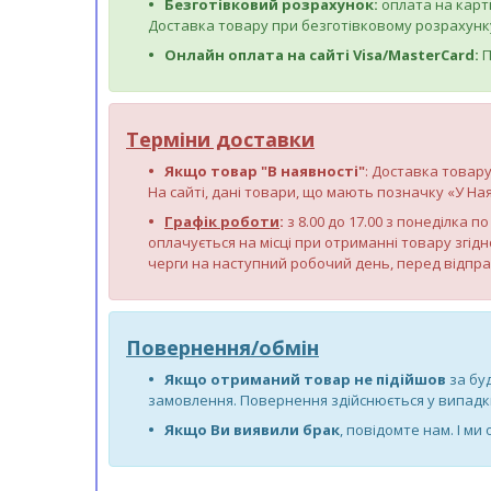
Безготівковий розрахунок:
оплата на карт
Доставка товару при безготівковому розрахунку
Онлайн оплата на сайті Visa/MasterCard:
П
Терміни доставки
Якщо товар "В наявності"
: Доставка товару
На сайті, дані товари, що мають позначку «У Ная
Графік роботи
:
з 8.00 до 17.00 з понеділка 
оплачується на місці при отриманні товару згідн
черги на наступний робочий день, перед відпр
Повернення/обмін
Якщо отриманий товар не підійшов
за бу
замовлення. Повернення здійснюється у випадки 
Якщо Ви виявили брак
, повідомте нам. І ми