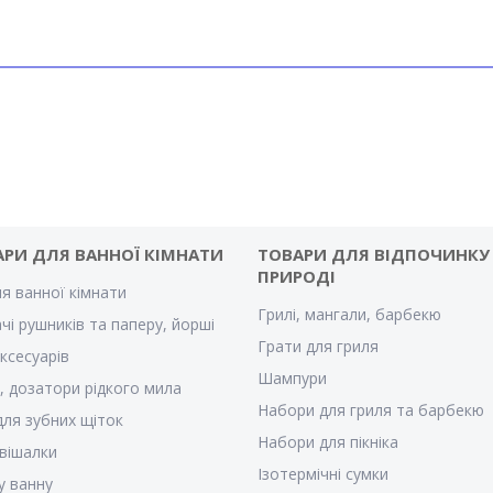
АРИ ДЛЯ ВАННОЇ КІМНАТИ
ТОВАРИ ДЛЯ ВІДПОЧИНКУ
ПРИРОДІ
ля ванної кімнати
Грилі, мангали, барбекю
чі рушників та паперу, йорші
Грати для гриля
ксесуарів
Шампури
, дозатори рідкого мила
Набори для гриля та барбекю
для зубних щіток
Набори для пікніка
 вішалки
Ізотермічні сумки
у ванну