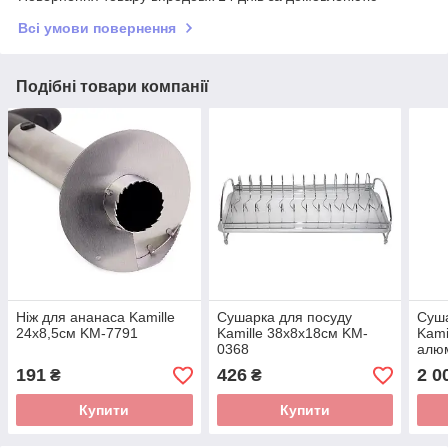
Всі умови повернення
Подібні товари компанії
Ніж для ананаса Kamille
Сушарка для посуду
Суша
24х8,5см KM-7791
Kamille 38х8х18см KM-
Kami
0368
алюм
075
191
426
2 0
₴
₴
Купити
Купити