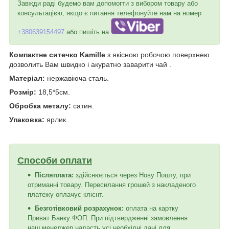
Завжди раді будемо вам допомогти з вибором товару або
консультацією, якщо є питання телефонуйте нам на номер
+380639154497
або пишіть на
Компактне ситечко Kamille
з якісною робочою поверхнею
дозволить Вам швидко і акуратно заварити чай .
Матеріал:
нержавіюча сталь.
Розмір:
18,5*5см.
Обробка металу:
сатин.
Упаковка:
ярлик.
Способи оплати
Післяплата:
здійснюється через Нову Пошту, при
отриманні товару. Пересилання грошей з накладеного
платежу оплачує клієнт.
Безготівковий розрахунок:
оплата на картку
Приват Банку ФОП. При підтвердженні замовлення
наш менеджер надасть усі необхідні дані для