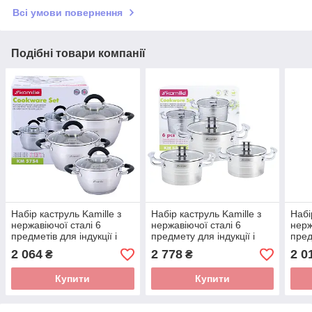
Всі умови повернення
Подібні товари компанії
Набір каструль Kamille з
Набір каструль Kamille з
Набі
нержавіючої сталі 6
нержавіючої сталі 6
нерж
предметів для індукції і
предмету для індукції і
пред
газу (1.8 л, 2.5 л, 3.5 л)
газу (1.7 л, 2.4 л, л 3.1)
л) K
2 064
2 778
2 0
₴
₴
KM-5754
KM-5861
Купити
Купити