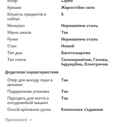
Колір
Сірий
Кришки
Жаростійке скло
Кількість предметів в
6
наборі
Матеріал
Нержавіюча сталь
Мірна шкала
Так
Ручки
Нержавіюча сталь
Стан
Новий
Тип дна
Багатошарове
Тип плити
Склокерамічна, Газова,
Індукційна, Електрична
Додаткові характеристики
Отвір для виходу пари в
Так
кришках
Подарункова упаковка
Так
Підходить для миття в
Так
посудомийній машині
Спосіб кріплення ручок
Клепочное з'єднання
Приховати