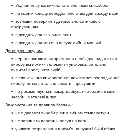
з'єднання ручок виконано клепочным способом
на кожній кришці передбачено отвір для виходу пари
зовнішня поверхня з дзеркально-сатиновою
поліруванням
підходять для всіх видів плит
підходять для миття в посудомийній машині
Догляд за посудом:
перед початком використання необхідно видалити з
виробу всі ярлики і елементи упаковки, ретельно
вимити і просушити виріб
після кожного використання дочекатися охолодження
виробу, потім ретельно вимити і просушити
не рекомендується використовувати абразивні миючі
засоби і металеві щітки
Використання та правила безпеки:
не піддавати вироби різким змінам температури
не залишати порожній посуд на вогні
уникати потрапляння полум'я на ручки і бічні стінки