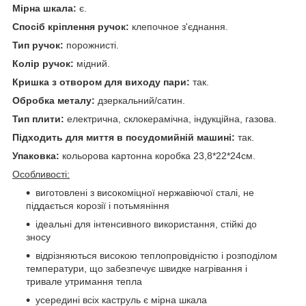
Мірна шкала:
є.
Спосіб кріплення ручок:
клепочное з'єднання.
Тип ручок:
порожнисті.
Колір ручок:
мідний.
Кришка з отвором для виходу пари:
так.
Обробка металу:
дзеркальний/сатин.
Тип плити:
електрична, склокерамічна, індукційна, газова.
Підходить для миття в посудомийній машині:
так.
Упаковка:
кольорова картонна коробка 23,8*22*24см.
Особливості:
виготовлені з високоміцної нержавіючої сталі, не
піддається корозії і потьмяніння
ідеальні для інтенсивного використання, стійкі до
зносу
відрізняються високою теплопровідністю і розподілом
температури, що забезпечує швидке нагрівання і
тривале утримання тепла
усередині всіх каструль є мірна шкала