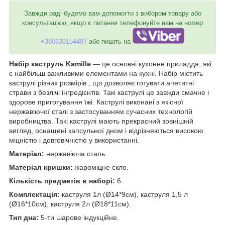
Завжди раді будемо вам допомогти з вибором товару або
консультацією, якщо є питання телефонуйте нам на номер
+380639154497
або пишіть на
Набір каструль Kamille
— це основні кухонне приладдя, які
є найбільш важливими елементами на кухні. Набір містить
каструлі різних розмірів , що дозволяє готувати апетитні
страви з безлічі інгредієнтів. Такі каструлі це завжди смачне і
здорове приготування їжі. Каструлі виконані з якісної
нержавіючої сталі з застосуванням сучасних технологій
виробництва. Такі каструлі мають прекрасний зовнішній
вигляд, оснащені капсульної дном і відрізняються високою
міцністю і довговічністю у використанні.
Матеріал:
нержавіюча сталь.
Матеріал кришки:
жароміцне скло.
Кількість предметів в наборі:
6.
Комплектація:
каструля 1л (Ø14*9см), каструля 1,5 л
(Ø16*10см), каструля 2л (Ø18*11см).
Тип дна:
5-ти шарове індукційне.